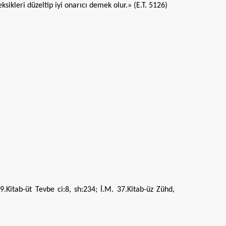
sikleri düzeltip iyi onarıcı demek olur.» (E.T. 5126)
9.Kitab-üt Tevbe ci:8, sh:234; İ.M. 37.Kitab-üz Zühd,