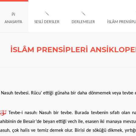
ANASAYFA
SESLİ DERSLER
DERLEMELER
İSLÂM PRENSİPL
İSLÂM PRENSİPLERİ ANSİKLOPE
e. Nasuh tevbesi. Rücu’ ettiği günaha bir daha dönmemek veya tevbe 
تَوْبَةً نَصُوحًۜا
Tevbe-i nasuh: Nasuh bir tevbe. Burada tevbenin sıfatı olan n
binin de Besair’de beyan ettiği vech ile, esasen iki manaya mevzudur
asuh, çok halis ve temiz demek olur. Birisi de söküğü dikmek, yırt