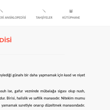
ERİ ANSİKLOPEDİSİ
TAHŞİYELER
KÜTÜPHANE
DİSİ
eylediği günahı bir daha yapmamak için kasd ve niyet
asuh ise, gafur vezninde mübalağa sigası olup nush,
. Birisi, halislik ve safilik manasıdır. Nitekim mumu
ığı yamamak suretiyle onarıp düzeltmek manasındadır.