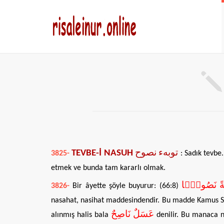
TEVBE-İ NASUH
توبهء نصوح
3825-
: Sadık tevb
etmek ve bunda tam kararlı olmak.
3826-
Bir âyette şöyle buyurur: (66:8)
nasahat, nasihat maddesindendir. Bu madde Kamus Sahi
عَسَلٌ نَاصِحٌ
alınmış halis bala
denilir. Bu manaca n