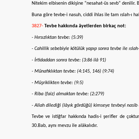
Nitekim elbisenin dikişine “nesahat-üs sevb” denilir. 
Buna göre tevbe-i nasuh, ciddi ihlas ile tam ıslah-ı h
3827-
Tevbe hakkında âyetlerden birkaç not:
- Hırsızlıktan tevbe: (5:39)
- Cahillik sebebiyle kötülük yapıp sonra tevbe ile ıslah
- İrtidaddan sonra tevbe: (3:86 ilâ 91)
- Münafıklıktan tevbe: (4:145, 146) (9:74)
- Müşriklikten tevbe: (9:5)
- Riba (faiz) almaktan tevbe: (2:279)
- Allah dilediği (lâyık gördüğü) kimseye tevbeyi nasib 
Tevbe ve istiğfar hakkında hadis-i şerifler de çoktu
30.Bab, aynı mevzu ile alâkalıdır.