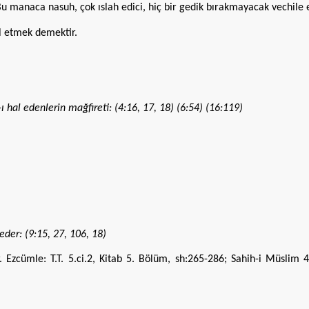
Bu manaca nasuh, çok ıslah edici, hiç bir gedik bırakmayacak vechile ek
al etmek demektir.
-ı hal edenlerin mağfireti: (4:16, 17, 18) (6:54) (16:119)
eder: (9:15, 27, 106, 18)
r. Ezcümle: T.T. 5.ci.2, Kitab 5. Bölüm, sh:265-286; Sahih-i Müslim 4