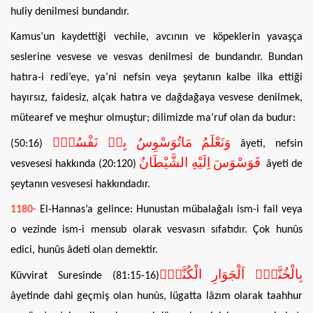
huliy denilmesi bundandır.
Kamus’un kaydettiği vechile, avcının ve köpeklerin yavaşça
seslerine vesvese ve vesvas denilmesi de bundandır. Bundan
hatıra-i redi’eye, ya’ni nefsin veya şeytanın kalbe ilka ettiği
hayırsız, faidesiz, alçak hatıra ve dağdağaya vesvese denilmek,
mütearef ve meşhur olmuştur; dilimizde ma’ruf olan da budur:
وَنَعْلَمُ مَاتُوَسْوِسُ بِه۪ نَفْسُهُۚ
(50:16)
âyeti, nefsin
فَوَسْوَسَ اِلَيْهِ الشَّيْطَانُ
vesvesesi hakkında (20:120)
âyeti de
şeytanın vesvesesi hakkındadır.
1180-
El-Hannas’a gelince: Hunustan mübalağalı ism-i fail veya
o vezinde ism-i mensub olarak vesvasın sıfatıdır. Çok hunûs
edici, hunûs âdeti olan demektir.
بِالْخُنَّسِۙ اَلْجَوَارِ الْكُنَّسِۙ
Küvvirat Suresinde (81:15-16)
âyetinde dahi geçmiş olan hunûs, lügatta lâzım olarak taahhur