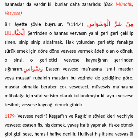
hannaslar da vardır ki, bunlar daha zararlıdır.
(Bak:
Münafık
,
Vesvese
)
مِنْ شَرِّ الْوَسْوَاسِ
Bir âyette şöyle buyrulur: “(114:4)
الْخَنَّاسِۙ
Şerrinden o hannas vesvasın ya’ni geri geri çekilip
sinen, sinip sinip aldatmak, Hak yolundan geriletip fenalığa
sürüklemek için döne döne vesvese vermek âdeti olan o dönek,
o sinsi, o geriletici vesvese kaynağının şerrinden
وَسْوَاسِ
sığınırım.
Esasen vesvese ma’nasına ism-i masdar
veya muzaaf rubainin masdarı bu vezinde de geldiğine göre,
masdar olmakla beraber çok vesveseci, müvesvis ma’nasına
mübalağa için sıfat ve isim olarak kullanılmıştır ki, ayn-ı vesvese
kesilmiş vesvese kaynağı demek gibidir.
1179-
Vesvese nedir? Keşşaf’ın ve Ragıb’ın söyledikleri vechiyle
vesvese; esasen fis, hiş demek, yavaş fısıltı yapmak, fiskos etmek
gibi gizli sese, hems-i hafiye denilir. Hulliyat hışıltısına vesvas-ül