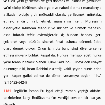
ve rücu’ ya’ni gerilemek ve geri dönmek ve inkıbaz ve gaybubet,
ya’ni sıkılıp büzülmek, sinip gaib ve nabedid olmak manalarıyla
alâkadar olduğu gibi; müteaddi olarak, geriletmek, münkabız
etmek, sindirip gaib etmek manalarına gelir. Müfessirîn
ekseriyetle lâzımdan teahhür ve inkıbaz ve sinmek manasını
esas tutarak tefsir eylemişlerdir ki; bundan hannas, geri
çekilerek veya büzülüp sinerek fırsat bulunca dönmek âdeti
olan, demek oluyor. Onun için biz bunu sinsi diye terceme
etmeyi muvafık bulduk. Keşşaf’da: Hunûsa mensup, âdeti hunûs
ya’ni teahhür etmek olandır. Çünki Said İbn-i Cübeyr’den rivayet
olunmuştur ki, insan Rabbini zikrettiği vakit şeytan hunûs eder,
geri kaçar; gaflet edince de döner, vesveseye başlar... ilh..”
(E.T.6422-6424)
1181-
İngiliz’in İstanbul’u işgal ettiği zaman yaptığı aldatıcı
telkinlerine karşı Bediüzzaman’ın verdiği cevabın bir parçası
şöyledir: