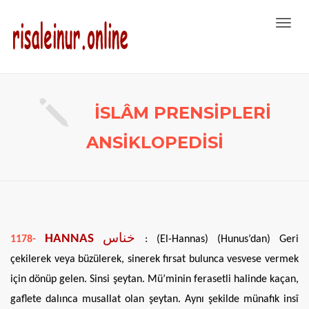
Toggl
navig
İSLÂM PRENSİPLERİ
ANSİKLOPEDİSİ
HANNAS
خناس
1178-
: (El-Hannas) (Hunus’dan) Geri
çekilerek veya büzülerek, sinerek fırsat bulunca vesvese vermek
için dönüp gelen. Sinsi şeytan. Mü’minin ferasetli halinde kaçan,
gaflete dalınca musallat olan şeytan. Aynı şekilde münafık insî