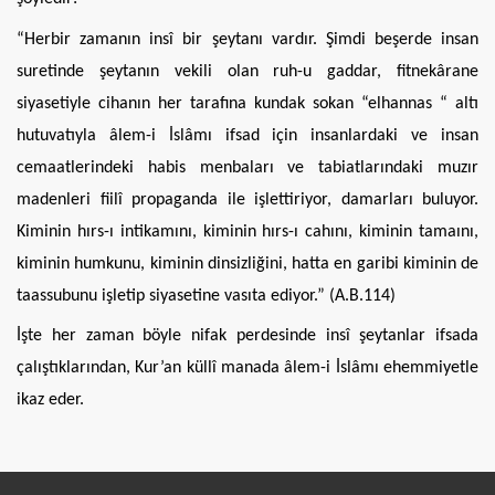
“Herbir zamanın insî bir şeytanı vardır. Şimdi beşerde insan
suretinde şeytanın vekili olan ruh-u gaddar, fitnekârane
siyasetiyle cihanın her tarafına kundak sokan “elhannas “ altı
hutuvatıyla âlem-i İslâmı ifsad için insanlardaki ve insan
cemaatlerindeki habis menbaları ve tabiatlarındaki muzır
madenleri fiilî propaganda ile işlettiriyor, damarları buluyor.
Kiminin hırs-ı intikamını, kiminin hırs-ı cahını, kiminin tamaını,
kiminin humkunu, kiminin dinsizliğini, hatta en garibi kiminin de
taassubunu işletip siyasetine vasıta ediyor.” (A.B.114)
İşte her zaman böyle nifak perdesinde insî şeytanlar ifsada
çalıştıklarından, Kur’an küllî manada âlem-i İslâmı ehemmiyetle
ikaz eder.