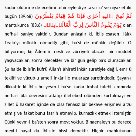
kadar öldürme de ecelimi tehir eyle diye tazarru’ ve niyaz ettiki
ثُمَّ نُفِخَ ف۪يهِ اُخْرٰى فَاِذَا هُمْ قِيَامٌ يَنْظُرُونَ
bugün (39:68)
يَوْمَ يَقُومُ النَّاسُ لِرَبِّ الْعَالَم۪ينَۜ
mantukunca (83:6)
olan
nefha-i saniye vaktidir. Bundan anlaşılır ki, İblis esasen Hâlık
Teala’yı münkir olmadığı gibi, ba’si de münkir değildir. O
biliyormuş ki; Âdem’in nesli ve zürriyeti olacak, bir müddet
yaşıyacaklar, sonra ölecekler ve bir gün gelip ba’s olunacaklar.
Şu halde İblis’in küfrü Allah’ı âhireti inkâr suretiyle değil, emr ü
teklifi ve vücub-u ameli inkâr ile muaraza suretindedir. Şayan-ı
dikkattir ki İblis bu yevm-i ba’se kadar imhal talebi zımnında
nefha-i ûlâ devresini atlatıp illel’ebed ölümden kurtulmayı ve
zillet ü hakaret içinde de olsa fenasız bir bekaye erişmeyi arzu
etmiş ve fakat bunu tasrih etmeyip, kurnazlık etmek istemiştir.
Çünki yevm-i ba’sten sonra mevt yoktur. Binaenaleyh bu derece
meyl-i hayat da İblis’in hissi demektir. Hiçbir mahlukunun