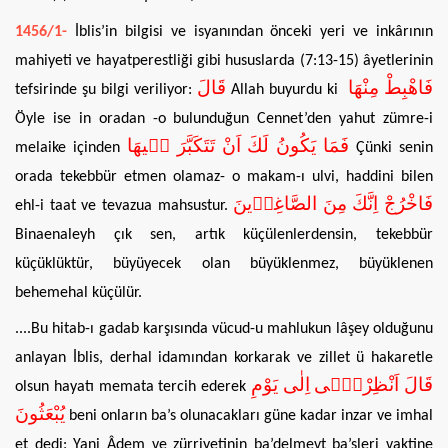
1456/1-
İblis’in bilgisi ve isyanından önceki yeri ve inkârının
mahiyeti ve hayatperestliği gibi hususlarda (7:13-15) âyetlerinin
فَاهْبِطْ مِنْهَا
قَالَ
tefsirinde şu bilgi veriliyor:
Allah buyurdu ki
Öyle ise in oradan -o bulunduğun Cennet’den yahut zümre-i
فَمَا يَكُونُ لَكَ اَنْ تَتَكَبَّرَ ف۪يهَا
melaike içinden
Çünki senin
orada tekebbür etmen olamaz- o makam-ı ulvi, haddini bilen
فَاخْرُجْ اِنَّكَ مِنَ الصَّاغِر۪ينَ
ehl-i taat ve tevazua mahsustur.
Binaenaleyh çık sen, artık küçülenlerdensin, tekebbür
küçüklüktür, büyüyecek olan büyüklenmez, büyüklenen
behemehal küçülür.
....Bu hitab-ı gadab karşısında vücud-u mahlukun lâşey olduğunu
anlayan İblis, derhal idamından korkarak ve zillet ü hakaretle
قَالَ اَنْظِرْن۪ٓى اِلٰى يَوْمِ
olsun hayatı memata tercih ederek
يُبْعَثُونَ
beni onların ba’s olunacakları güne kadar inzar ve imhal
et dedi: Yani Âdem ve zürriyetinin ba’delmevt ba’sleri vaktine