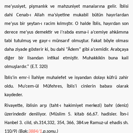
me’yusiyet, pişmanlık ve mahzuniyet manalarına gelir. İblisi
dahi Cenab-ı Allah ma’siyetine mukabil bütün hayırlardan
me’yus bir şeytan-ı racim kılmıştır. O halde İblis, hayırdan son
derece me’yus demektir ve i’rabda esma-i a’cemiye ahkâmına
tabi tutulmuş ve gayr-ı münsarıf olmuştur. Fakat böyle olması
daha ziyade gösterir ki, bu dahi “Âdem” gibi a’cemîdir. Arabçaya
diğer bir lisandan intikal etmiştir. Muhakkikîn buna kail
olmuşlardır.” (E.T. 320)
İblis’in emr-i İlahîye muhalefet ve isyandan dolayı küfrü zahir
oldu. Mu’cem-ül Müfehres, İblis’i cinlerin babası olarak
kaydeder.
Rivayette, iblisin arşı (taht-ı hakimiyet merkezi) bahr (deniz)
üzerindedir deniliyor. (Müslim 5. kitab 66,67. hadisler. İbn-i
Hanbel 3. cild, sh.314,332, 354, 366, 384.ve Ramuz-ul ehadis sh.
110/9)
(Bak:
3884/1
.p.sonu.)