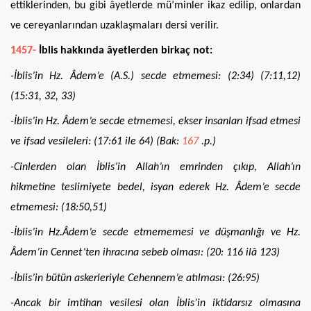
ettiklerinden, bu gibi âyetlerde mü’minler ikaz edilip, onlardan
ve cereyanlarından uzaklaşmaları dersi verilir.
1457-
İblis hakkında âyetlerden birkaç not:
-İblis’in Hz. Âdem’e (A.S.) secde etmemesi: (2:34) (7:11,12)
(15:31, 32, 33)
-İblis’in Hz. Âdem’e secde etmemesi, ekser insanları ifsad etmesi
ve ifsad vesileleri: (17:61 ile 64) (Bak:
167
.p.)
-Cinlerden olan İblis’in Allah’ın emrinden çıkıp, Allah’ın
hikmetine teslimiyete bedel, isyan ederek Hz. Âdem’e secde
etmemesi: (18:50,51)
-İblis’in Hz.Âdem’e secde etmememesi ve düşmanlığı ve Hz.
Âdem’in Cennet’ten ihracına sebeb olması: (20: 116 ilâ 123)
-İblis’in bütün askerleriyle Cehennem’e atılması: (26:95)
-Ancak bir imtihan vesilesi olan İblis’in iktidarsız olmasına