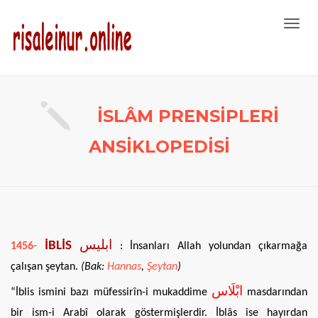
Toggl
navig
İSLÂM PRENSİPLERİ
ANSİKLOPEDİSİ
İBLİS
ابليس
1456-
: İnsanları Allah yolundan çıkarmağa
çalışan şeytan.
(Bak:
Hannas
,
Şeytan
)
ابْلَاس
“İblis ismini bazı müfessirîn-i mukaddime
masdarından
bir ism-i Arabî olarak göstermişlerdir. İblâs ise hayırdan