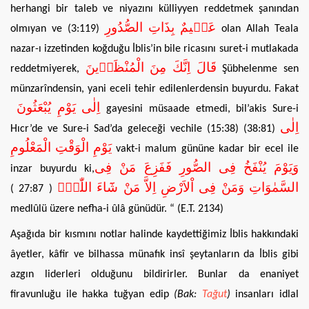
herhangi bir taleb ve niyazını külliyyen reddetmek şanından
عَل۪يمٌ بِذَاتِ الصُّدُورِ
olmıyan ve (3:119)
olan Allah Teala
nazar-ı izzetinden koğduğu İblis’in bile ricasını suret-i mutlakada
قَالَ اِنَّكَ مِنَ الْمُنْظَر۪ينَ
reddetmiyerek,
Şübhelenme sen
münzarîndensin, yani eceli tehir edilenlerdensin buyurdu. Fakat
اِلٰى يَوْمِ يُبْعَثُونَ
gayesini müsaade etmedi, bil’akis Sure-i
اِلٰى
Hıcr’de ve Sure-i Sad’da geleceği vechile (15:38) (38:81)
يَوْمِ الْوَقْتِ الْمَعْلُومِ
vakt-i malum gününe kadar bir ecel ile
وَيَوْمَ يُنْفَخُ فِى الصُّورِ فَفَزِعَ مَنْ فِى
inzar buyurdu ki,
السَّمٰوَاتِ وَمَنْ فِى اْلاَرْضِ اِلاَّ مَنْ شَٓاءَ اللّٰهُۜ
27:87 )
(
medlûlü üzere nefha-i ûlâ günüdür. “ (E.T. 2134)
Aşağıda bir kısmını notlar halinde kaydettiğimiz İblis hakkındaki
âyetler, kâfir ve bilhassa münafık insî şeytanların da İblis gibi
azgın liderleri olduğunu bildirirler. Bunlar da enaniyet
firavunluğu ile hakka tuğyan edip
(Bak:
Tağut
)
insanları idlal