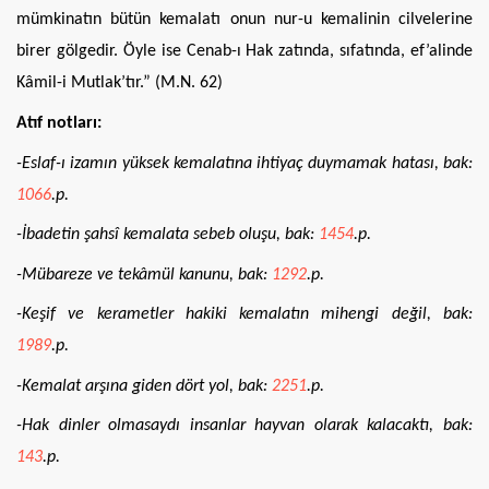
mümkinatın bütün kemalatı onun nur-u kemalinin cilvelerine
birer gölgedir. Öyle ise Cenab-ı Hak zatında, sıfatında, ef’alinde
Kâmil-i Mutlak’tır.” (M.N. 62)
Atıf notları:
-Eslaf-ı izamın yüksek kemalatına ihtiyaç duymamak hatası, bak:
1066
.p.
-İbadetin şahsî kemalata sebeb oluşu, bak:
1454
.p.
-Mübareze ve tekâmül kanunu, bak:
1292
.p.
-Keşif ve kerametler hakiki kemalatın mihengi değil, bak:
1989
.p.
-Kemalat arşına giden dört yol, bak:
2251
.p.
-Hak dinler olmasaydı insanlar hayvan olarak kalacaktı, bak:
143
.p.