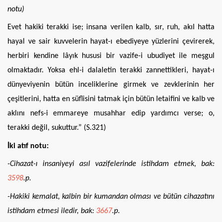
notu)
Evet hakiki terakki ise; insana verilen kalb, sır, ruh, akıl hatta
hayal ve sair kuvvelerin hayat-ı ebediyeye yüzlerini çevirerek,
herbiri kendine lâyık hususi bir vazife-i ubudiyet ile meşgul
olmaktadır. Yoksa ehl-i dalaletin terakki zannettikleri, hayat-ı
dünyeviyenin bütün inceliklerine girmek ve zevklerinin her
çeşitlerini, hatta en süflisini tatmak için bütün letaifini ve kalb ve
aklını nefs-i emmareye musahhar edip yardımcı verse; o,
terakki değil, sukuttur.” (S.321)
İki atıf notu:
-Cihazat-ı insaniyeyi asıl vazifelerinde istihdam etmek, bak:
3598
.p.
-Hakiki kemalat, kalbin bir kumandan olması ve bütün cihazatını
istihdam etmesi iledir, bak:
3667
.p.