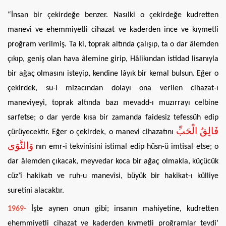
“İnsan bir çekirdeğe benzer. Nasılki o çekirdeğe kudretten
manevi ve ehemmiyetli cihazat ve kaderden ince ve kıymetli
proğram verilmiş. Ta ki, toprak altında çalışıp, ta o dar âlemden
çıkıp, geniş olan hava âlemine girip, Hâlikından istidad lisanıyla
bir ağaç olmasını isteyip, kendine lâyık bir kemal bulsun. Eğer o
çekirdek, su-i mizacından dolayı ona verilen cihazat-ı
maneviyeyi, toprak altında bazı mevadd-ı muzırrayı celbine
sarfetse; o dar yerde kısa bir zamanda faidesiz tefessüh edip
فَالِقُ الْحَبِّ
çürüyecektir. Eğer o çekirdek, o manevi cihazatını
وَالنَّوَى
nın emr-i tekvinîsini istimal edip hüsn-ü imtisal etse; o
dar âlemden çıkacak, meyvedar koca bir ağaç olmakla, küçücük
cüz’î hakikatı ve ruh-u manevîsi, büyük bir hakikat-ı külliye
suretini alacaktır.
1969-
İşte aynen onun gibi; insanın mahiyetine, kudretten
ehemmiyetli cihazat ve kaderden kıymetli proğramlar tevdi’