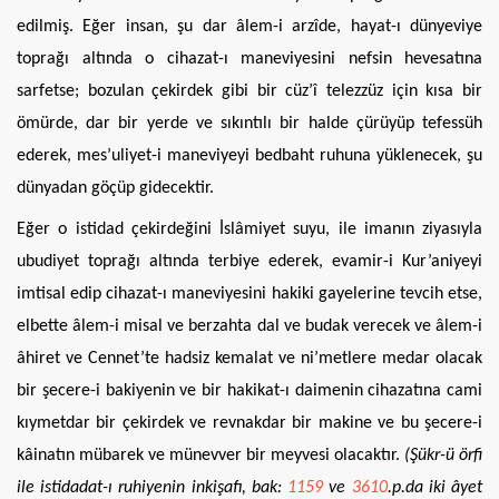
edilmiş. Eğer insan, şu dar âlem-i arzîde, hayat-ı dünyeviye
toprağı altında o cihazat-ı maneviyesini nefsin hevesatına
sarfetse; bozulan çekirdek gibi bir cüz’î telezzüz için kısa bir
ömürde, dar bir yerde ve sıkıntılı bir halde çürüyüp tefessüh
ederek, mes’uliyet-i maneviyeyi bedbaht ruhuna yüklenecek, şu
dünyadan göçüp gidecektir.
Eğer o istidad çekirdeğini İslâmiyet suyu, ile imanın ziyasıyla
ubudiyet toprağı altında terbiye ederek, evamir-i Kur’aniyeyi
imtisal edip cihazat-ı maneviyesini hakiki gayelerine tevcih etse,
elbette âlem-i misal ve berzahta dal ve budak verecek ve âlem-i
âhiret ve Cennet’te hadsiz kemalat ve ni’metlere medar olacak
bir şecere-i bakiyenin ve bir hakikat-ı daimenin cihazatına cami
kıymetdar bir çekirdek ve revnakdar bir makine ve bu şecere-i
kâinatın mübarek ve münevver bir meyvesi olacaktır.
(Şükr-ü örfi
ile istidadat-ı ruhiyenin inkişafı, bak:
1159
ve
3610
.p.da iki âyet