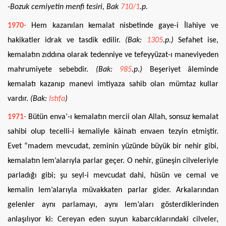
-Bozuk cemiyetin menfi tesiri, Bak
710/1
.p.
1970-
Hem kazanılan kemalat nisbetinde gaye-i İlahiye ve
hakikatler idrak ve tasdik edilir.
(Bak:
1305
.p.)
Sefahet ise,
kemalatın zıddına olarak tedenniye ve tefeyyüzat-ı maneviyeden
mahrumiyete sebebdir.
(Bak:
985
.p.)
Beşeriyet âleminde
kemalatı kazanıp manevi imtiyaza sahib olan mümtaz kullar
vardır.
(Bak:
Istıfa
)
1971-
Bütün enva’-ı kemalatın mercii olan Allah, sonsuz kemalat
sahibi olup tecelli-i kemaliyle kâinatı envaen tezyin etmiştir.
Evet “madem mevcudat, zeminin yüzünde büyük bir nehir gibi,
kemalatın lem’alarıyla parlar geçer. O nehir, güneşin cilveleriyle
parladığı gibi; şu seyl-i mevcudat dahi, hüsün ve cemal ve
kemalin lem’alarıyla müvakkaten parlar gider. Arkalarından
gelenler aynı parlamayı, aynı lem’aları gösterdiklerinden
anlaşılıyor ki: Cereyan eden suyun kabarcıklarındaki cilveler,