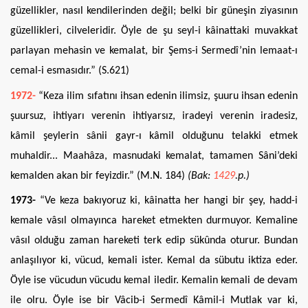
güzellikler, nasıl kendilerinden değil; belki bir güneşin ziyasının
güzellikleri, cilveleridir. Öyle de şu seyl-i kâinattaki muvakkat
parlayan mehasin ve kemalat, bir Şems-i Sermedî’nin lemaat-ı
cemal-i esmasıdır.” (S.621)
1972-
“Keza ilim sıfatını ihsan edenin ilimsiz, şuuru ihsan edenin
şuursuz, ihtiyarı verenin ihtiyarsız, iradeyi verenin iradesiz,
kâmil şeylerin sânii gayr-ı kâmil olduğunu telakki etmek
muhaldir... Maahâza, masnudaki kemalat, tamamen Sâni’deki
kemalden akan bir feyizdir.” (M.N. 184)
(Bak:
1429
.p.)
1973-
“Ve keza bakıyoruz ki, kâinatta her hangi bir şey, hadd-i
kemale vâsıl olmayınca hareket etmekten durmuyor. Kemaline
vâsıl olduğu zaman hareketi terk edip sükûnda oturur. Bundan
anlaşılıyor ki, vücud, kemali ister. Kemal da sübutu iktiza eder.
Öyle ise vücudun vücudu kemal iledir. Kemalin kemali de devam
ile olru. Öyle ise bir Vâcib-i Sermedî Kâmil-i Mutlak var ki,