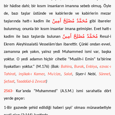
bir hâdise dahi; bir kısım insanların imanına sebeb olmuş. Öyle
de, bazı taşlar üstünde ve kabirlerde ve kabirlerin mezar
مُحَمَّدٌ مُصْلِحٌ اَمِينٌ
taşlarında hatt-ı kadîm ile
gibi ibareler
bulunmuş; onunla bir kısım insanlar imana gelmişler. Evet hatt-ı
مُحَمَّدٌ مُصْلِحٌ اَمِينٌ
kadim ile bazı taşlarda bulunan
Resul-i
Ekrem Aleyhissalatü Vesselâm’dan ibarettir. Çünki ondan evvel,
zamanına pek yakın, yalnız yedi Muhammed ismi var, başka
yoktur. O yedi adamın hiçbir cihetle “Muslih-i Emin” ta’birine
liyakatları yoktur.” (M.176)
(Bak:
Bahira
,
Burak
,
Enbiya
,
ezvac-ı
Tahirat
,
inşikak-ı Kamer
,
Mu’cize
,
Salat
,
Siyer-i Nebi
,
Sünnet
,
Şefaat
,
Taaddüd-ü Zevcat
)
2563-
Kur’anda “Muhammed” (A.S.M.) ismi sarahatla dört
yerde geçer:
1-Bir gazvede şehid edildiği haberi şayi’ olması münasebetiyle