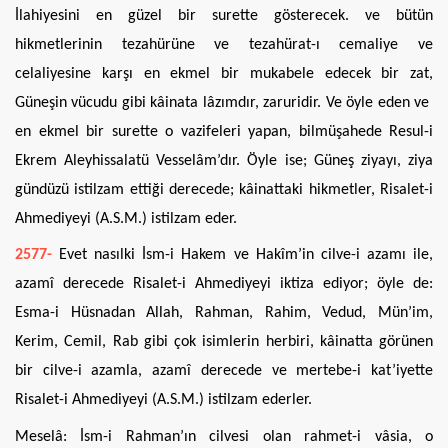
İlahiyesini en güzel bir surette gösterecek. ve bütün
hikmetlerinin tezahürüne ve tezahürat-ı cemaliye ve
celaliyesine karşı en ekmel bir mukabele edecek bir zat,
Güneşin vücudu gibi kâinata lâzımdır, zaruridir. Ve öyle eden ve
en ekmel bir surette o vazifeleri yapan, bilmüşahede Resul-i
Ekrem Aleyhissalatü Vesselâm’dır. Öyle ise; Güneş ziyayı, ziya
gündüzü istilzam ettiği derecede; kâinattaki hikmetler, Risalet-i
Ahmediyeyi (A.S.M.) istilzam eder.
2577-
Evet nasılki İsm-i Hakem ve Hakîm’in cilve-i azamı ile,
azamî derecede Risalet-i Ahmediyeyi iktiza ediyor; öyle de:
Esma-i Hüsnadan Allah, Rahman, Rahim, Vedud, Mün’im,
Kerim, Cemil, Rab gibi çok isimlerin herbiri, kâinatta görünen
bir cilve-i azamla, azamî derecede ve mertebe-i kat’iyette
Risalet-i Ahmediyeyi (A.S.M.) istilzam ederler.
Meselâ: İsm-i Rahman’ın cilvesi olan rahmet-i vâsia, o