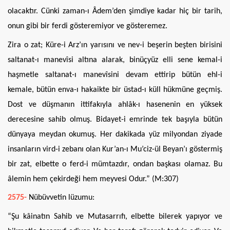
olacaktır. Cünki zaman-ı Âdem’den şimdiye kadar hiç bir tarih,
onun gibi bir ferdi gösteremiyor ve gösteremez.
Zira o zat; Küre-i Arz’ın yarısını ve nev-i beşerin beşten birisini
saltanat-ı manevîsi altına alarak, binüçyüz elli sene kemal-i
haşmetle saltanat-ı manevîsini devam ettirip bütün ehl-i
kemale, bütün enva-ı hakaikte bir üstad-ı küll hükmüne geçmiş.
Dost ve düşmanın ittifakıyla ahlâk-ı hasenenin en yüksek
derecesine sahib olmuş. Bidayet-i emrinde tek başıyla bütün
dünyaya meydan okumuş. Her dakikada yüz milyondan ziyade
insanların vird-i zebanı olan Kur’an-ı Mu’ciz-ül Beyan’ı göstermiş
bir zat, elbette o ferd-i mümtazdır, ondan başkası olamaz. Bu
âlemin hem çekirdeği hem meyvesi Odur.” (M:307)
2575-
Nübüvvetin lüzumu:
“Şu kâinatın Sahib ve Mutasarrıfı, elbette bilerek yapıyor ve