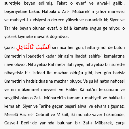
suretiyle beyan edilmiş. Fakat o evsaf ve ahval-i galibi,
beşeriyetine bakar. Halbuki o Zat-ı Mübarek’in şahs-ı manevîsi
ve mahiyet-i kudsiyesi o derece yüksek ve nuranidir ki; Siyer ve
Tarihte beyan olunan evsaf, o bâlâ kamete uygun gelmiyor, o
yüksek kıymete muvafık düşmüyor.
اَلسَّبَبُ كَالْفَاعِلِ
Çünki
sırrınca her gün, hatta şimdi de bütün
ümmetinin ibadetleri kadar bir azîm ibadet, sahife-i kemalatına
ilave oluyor. Nihayetsiz Rahmet-i ilahiyeye, nihayetsiz bir surette
nihayetsiz bir istidad ile mazhar olduğu gibi, her gün hadsiz
ümmetinin hadsiz duasına mazhar oluyor. Ve şu kâinatın neticesi
ve en mükemmel meyvesi ve Hâlik-ı Kâinat’ın tercümanı ve
sevgilisi olan o Zat-ı Mübarek’in tamam-ı mahiyeti ve hakikat-ı
kemalatı, Siyer ve Tarihe geçen beşerî ahval ve etvara sığışmaz.
Meselâ Hazret-i Cebrail ve Mikail, iki muhafız yaver hükmünde,
Gazve-i Bedir’de yanında bulunan bir Zat-ı Mübarek, çarşı