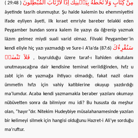
مِنْ كِتَابٍ وَلاَ تَخُطُّهُ بِيَم۪ينِكَ اِذًا لاَرْتَابَ الْمُبْطِلُونَ
29:48 )
(
âyetinde tasrih olunmuştur. Şu halde kalemin bu ehemmiyetini
ifade eyliyen âyeti, ilk kıraet emriyle bareber telakki eden
Peygamber bundan sonra kalem ile yazıyı da öğrenip yazmak
lâzım gelmez miydi suali varid olmaz. Filvaki Peygamber’in
سَنُقْرِءُكَ
kendi eliyle hiç yazı yazmadığı ve Sure-i A’la’da (87:6)
فَلاَ تَنْسٰىۙ
, buyrulduğu üzere taraf-ı İlahîden okutulanı
unutmayacağına dair kendisine teminat verildiğinden, hıfz u
zabt için de yazmağa ihtiyacı olmadığı, fakat nazil olanı
ümmetin hıfzı için vahiy katiblerine okuyup yazdırdığı
ma’lumdur. Acaba kendi yazmamakla beraber yazılanı okumayı
nübüvetten sonra da bilmiyor mu idi? Bu hususta da meşhur
olan, “hayır”dır. Nitekim Hudeybiye müsalahanamesinde yazılan
bir kelimeyi silmek için hangisi olduğunu Hazret-i Ali’ye sorduğu
ma’ruftur.