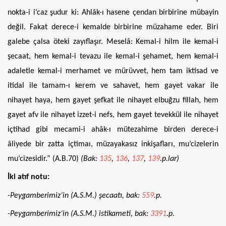
nokta-i i’caz şudur ki: Ahlâk-ı hasene çendan birbirine mübayin
değil. Fakat derece-i kemalde birbirine müzahame eder. Biri
galebe çalsa öteki zayıflaşır. Meselâ: Kemal-i hilm ile kemal-i
şecaat, hem kemal-i tevazu ile kemal-i şehamet, hem kemal-i
adaletle kemal-i merhamet ve mürüvvet, hem tam iktisad ve
itidal ile tamam-ı kerem ve sahavet, hem gayet vakar ile
nihayet haya, hem gayet şefkat ile nihayet elbuğzu fillah, hem
gayet afv ile nihayet izzet-i nefs, hem gayet tevekkül ile nihayet
içtihad gibi mecami-i ahâk-ı mütezahime birden derece-i
âliyede bir zatta içtimaı, müzayakasız inkişafları, mu’cizelerin
mu’cizesidir.” (A.B.70)
(Bak:
135
,
136
,
137
,
139
.p.lar)
İki atıf notu:
-Peygamberimiz’in (A.S.M.) şecaatı, bak:
559
.p.
-Peygamberimiz’in (A.S.M.) istikameti, bak:
3391
.p.