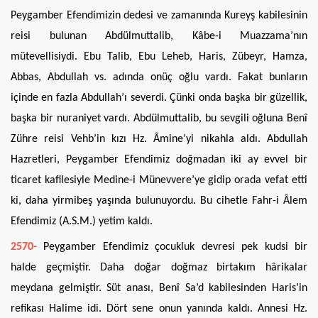
Peygamber Efendimizin dedesi ve zamanında Kureyş kabilesinin
reisi bulunan Abdülmuttalib, Kâbe-i Muazzama’nın
mütevellisiydi. Ebu Talib, Ebu Leheb, Haris, Zübeyr, Hamza,
Abbas, Abdullah vs. adında onüç oğlu vardı. Fakat bunların
içinde en fazla Abdullah’ı severdi. Çünki onda başka bir güzellik,
başka bir nuraniyet vardı. Abdülmuttalib, bu sevgili oğluna Benî
Zühre reisi Vehb’in kızı Hz. Âmine’yi nikahla aldı. Abdullah
Hazretleri, Peygamber Efendimiz doğmadan iki ay evvel bir
ticaret kafilesiyle Medine-i Münevvere’ye gidip orada vefat etti
ki, daha yirmibeş yaşında bulunuyordu. Bu cihetle Fahr-i Âlem
Efendimiz (A.S.M.) yetim kaldı.
2570-
Peygamber Efendimiz çocukluk devresi pek kudsi bir
halde geçmiştir. Daha doğar doğmaz birtakım hârikalar
meydana gelmiştir. Süt anası, Benî Sa’d kabilesinden Haris’in
refikası Halime idi. Dört sene onun yanında kaldı. Annesi Hz.