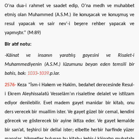
O’na dua-i rahmet ve saadet edip, O’na medh ve muhabbet
etmiş olan Muhammed (A.S.M.) ile konuşacak ve konuşmuş ve
resul yapacak ve sair nev’-i beşere rehber yapacak ve
yapmıştır.” (M:89)
Bir atıf notu:
-Kâinat ve insanın yaratılış gayesini ve Risalet-i
Muhammediyenin (A.S.M.) lüzumunu beyan eden temsilî bir
bahis, bak:
1033
-
1039
.p.lar.
2576-
Keza “İsm-i Hakem ve Hakîm, bedahet derecesinde Resul-
i Ekrem Aleyhissalatü Vesselâm’ın risaletine delalet ve istilzam
ediyor denilebilir. Evet madem gayet manidar bir kitab, onu
ders verecek bir muallim ister. Ve gayet güzel bir cemal, kendini
görecek ve gösterecek bir ayine iktiza eder. Ve gayet kemalde
bir san’at, teşhirci bir dellal ister; elbette herbir harfinde yüzer
manalar, hikmetler bulunan bu kitab-ı kebir-i kâinatın muhatabı