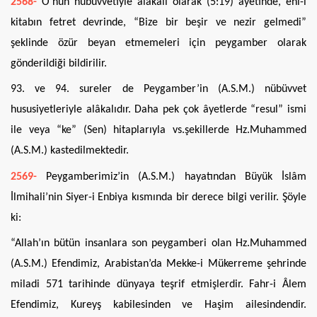
2568-
O’nun nübüvvetiyle alâkalı olarak (5:19) âyetinde, ehl-i
kitabın fetret devrinde, “Bize bir beşir ve nezir gelmedi”
şeklinde özür beyan etmemeleri için peygamber olarak
gönderildiği bildirilir.
93. ve 94. sureler de Peygamber’in (A.S.M.) nübüvvet
hususiyetleriyle alâkalıdır. Daha pek çok âyetlerde “resul” ismi
ile veya “ke” (Sen) hitaplarıyla vs.şekillerde Hz.Muhammed
(A.S.M.) kastedilmektedir.
2569-
Peygamberimiz’in (A.S.M.) hayatından Büyük İslâm
İlmihali’nin Siyer-i Enbiya kısmında bir derece bilgi verilir. Şöyle
ki:
“Allah’ın bütün insanlara son peygamberi olan Hz.Muhammed
(A.S.M.) Efendimiz, Arabistan’da Mekke-i Mükerreme şehrinde
miladi 571 tarihinde dünyaya teşrif etmişlerdir. Fahr-i Âlem
Efendimiz, Kureyş kabilesinden ve Haşim ailesindendir.