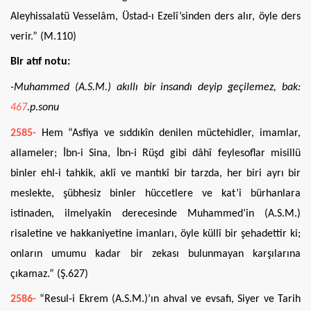
Aleyhissalatü Vesselâm, Üstad-ı Ezelî’sinden ders alır, öyle ders
verir.” (M.110)
Bir atıf notu:
-Muhammed (A.S.M.) akıllı bir insandı deyip geçilemez, bak:
467
.p.sonu
2585-
Hem “Asfiya ve sıddıkîn denilen müctehidler, imamlar,
allameler; İbn-i Sina, İbn-i Rüşd gibi dâhî feylesoflar misillü
binler ehl-i tahkik, aklî ve mantıkî bir tarzda, her biri ayrı bir
meslekte, şübhesiz binler hüccetlere ve kat’i bürhanlara
istinaden, ilmelyakîn derecesinde Muhammed’in (A.S.M.)
risaletine ve hakkaniyetine imanları, öyle küllî bir şehadettir ki;
onların umumu kadar bir zekası bulunmayan karşılarına
çıkamaz.” (Ş.627)
2586-
“Resul-i Ekrem (A.S.M.)’ın ahval ve evsafı, Siyer ve Tarih