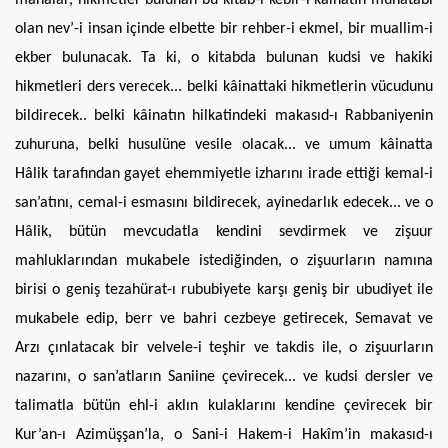
olan nev’-i insan içinde elbette bir rehber-i ekmel, bir muallim-i
ekber bulunacak. Ta ki, o kitabda bulunan kudsi ve hakiki
hikmetleri ders verecek... belki kâinattaki hikmetlerin vücudunu
bildirecek.. belki kâinatın hilkatindeki makasıd-ı Rabbaniyenin
zuhuruna, belki husulüne vesile olacak... ve umum kâinatta
Hâlik tarafından gayet ehemmiyetle izharını irade ettiği kemal-i
san’atını, cemal-i esmasını bildirecek, ayinedarlık edecek... ve o
Hâlik, bütün mevcudatla kendini sevdirmek ve zişuur
mahluklarından mukabele istediğinden, o zişuurların namına
birisi o geniş tezahürat-ı rububiyete karşı geniş bir ubudiyet ile
mukabele edip, berr ve bahri cezbeye getirecek, Semavat ve
Arzı çınlatacak bir velvele-i teşhir ve takdis ile, o zişuurların
nazarını, o san’atların Saniine çevirecek... ve kudsi dersler ve
talimatla bütün ehl-i aklın kulaklarını kendine çevirecek bir
Kur’an-ı Azimüşşan’la, o Sani-i Hakem-i Hakîm’in makasıd-ı