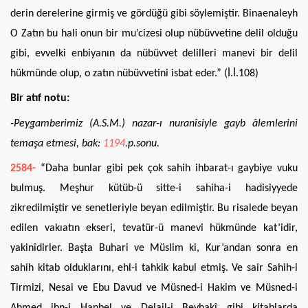
derin derelerine girmiş ve gördüğü gibi söylemiştir. Binaenaleyh
O Zatın bu hali onun bir mu’cizesi olup nübüvvetine delil olduğu
gibi, evvelki enbiyanın da nübüvvet delilleri manevi bir delil
hükmünde olup, o zatın nübüvvetini isbat eder.” (İ.İ.108)
Bir atıf notu:
-Peygamberimiz (A.S.M.) nazar-ı nuranîsiyle gayb âlemlerini
temaşa etmesi, bak:
1194
.p.sonu.
2584-
“Daha bunlar gibi pek çok sahih ihbarat-ı gaybiye vuku
bulmuş. Meşhur kütüb-ü sitte-i sahiha-i hadisiyyede
zikredilmiştir ve senetleriyle beyan edilmiştir. Bu risalede beyan
edilen vakıatın ekseri, tevatür-ü manevi hükmünde kat’idir,
yakinîdirler. Başta Buhari ve Müslim ki, Kur’andan sonra en
sahih kitab olduklarını, ehl-i tahkik kabul etmiş. Ve sair Sahih-i
Tirmizi, Nesai ve Ebu Davud ve Müsned-i Hakim ve Müsned-i