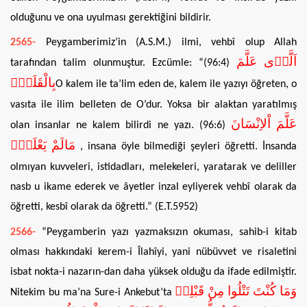
olduğunu ve ona uyulması gerektiğini bildirir.
2565-
Peygamberimiz’in (A.S.M.) ilmi, vehbî olup Allah
اَلَّذ۪ى عَلَّمَ
tarafından talim olunmuştur. Ezcümle: “(96:4)
بِالْقَلَمِۙ
O kalem ile ta’lim eden de, kalem ile yazıyı öğreten, o
vasıta ile ilim belleten de O’dur. Yoksa bir alaktan yaratılmış
عَلَّمَ اْلاِنْسَانَ
olan insanlar ne kalem bilirdi ne yazı. (96:6)
مَالَمْ يَعْلَمْۜ
, insana öyle bilmediği şeyleri öğretti. İnsanda
olmıyan kuvveleri, istidadları, melekeleri, yaratarak ve deliller
nasb u ikame ederek ve âyetler inzal eyliyerek vehbî olarak da
öğretti, kesbî olarak da öğretti.” (E.T.5952)
2566-
“Peygamberin yazı yazmaksızın okuması, sahib-i kitab
olması hakkındaki kerem-i Îlahîyi, yani nübüvvet ve risaletini
isbat nokta-i nazarın-dan daha yüksek olduğu da ifade edilmiştir.
وَمَا كُنْتَ تَتْلُوا مِنْ قَبْلِه۪
Nitekim bu ma’na Sure-i Ankebut’ta