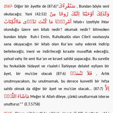
سَنُقْرِءُكَ
2567-
Diğer bir âyette de (87:6)“
, Bundan böyle seni
وَكَذٰلِكَ اَوْحَيْنَٓا اِلَيْكَ رُوحًا مِنْ
okutacağız. Yani (42:52)
اَمْرِنَۜا مَا كُنْتَ تَدْر۪ى مَاالْكِتَابُ
hitab-ı izzetiyle ihtar
olunduğu üzere sen kitab nedir? okumak nedir? bilmezken
bundan böyle Ruh-i Emin, Ruhulkudüs olan Cibril vasıtasıyla
sana okuyacağın bir kitab olan Kur’anı vahy ederek indirip
belleteceğiz, ineni ve indirileceği kıraate muvaffak edeceğiz,
yahud vahy ile seni Kur’an ve kıraet sahibi yapacağız. Bu suretle
bu fevkalâde hidayet ve risalet-i İlahiyeye delalet eyliyen bir
فَلاَ تَنْسٰىۙ
âyet, bir mu’cize olacak (87:6)
, Artık
unutmıyacaksın, bu unutmamak, bu derece kuvvetli bir hıfza
اِلاَّ
sahib olmak da diğer bir âyet ve mu’cize olacak... (87:7)
مَاشَٓاءَ اللّٰهُۜ
Meğer ki Allah dileye, çünkü unutturmak isterse
unutturur.”“ (E.T.5758)