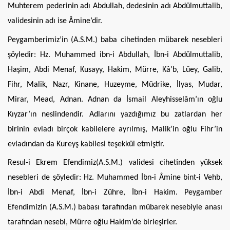
Muhterem pederinin adı Abdullah, dedesinin adı Abdülmuttalib,
validesinin adı ise Âmine’dir.
Peygamberimiz’in (A.S.M.) baba cihetinden mübarek nesebleri
şöyledir: Hz. Muhammed ibn-i Abdullah, İbn-i Abdülmuttalib,
Haşim, Abdi Menaf, Kusayy, Hakim, Mürre, Kâ’b, Lüey, Galib,
Fihr, Malik, Nazr, Kinane, Huzeyme, Müdrike, İlyas, Mudar,
Mirar, Mead, Adnan. Adnan da İsmail Aleyhisselâm’ın oğlu
Kıyzar’ın neslindendir. Adlarını yazdığımız bu zatlardan her
birinin evladı birçok kabilelere ayrılmış, Malik’in oğlu Fihr’in
evladından da Kureyş kabilesi teşekkül etmiştir.
Resul-i Ekrem Efendimiz(A.S.M.) validesi cihetinden yüksek
nesebleri de şöyledir: Hz. Muhammed İbn-i Âmine bint-i Vehb,
İbn-i Abdi Menaf, İbn-i Zühre, İbn-i Hakim. Peygamber
Efendimizin (A.S.M.) babası tarafından mübarek nesebiyle anası
tarafından nesebi, Mürre oğlu Hakim’de birleşirler.