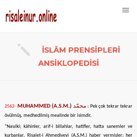
Toggl
navig
İSLÂM PRENSİPLERİ
ANSİKLOPEDİSİ
MUHAMMED (A.S.M.)
محمّد
2562-
: Pek çok tekrar tekrar
övülmüş, medhedilmiş mealinde bir isimdir.
“Nasılki; kâhinler, arif-i billahlar, hatifler, hatta sanemler ve
kurbanlar, Risalet-i Ahmediyeyi (A.S.M.) haber vermişler; her