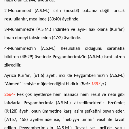
nazil olan (3:144) âyetinde.
2-Muhammed (A.S.M.) sizin (nesebî) babanız değil, ancak
resulullahtır, mealinde (33:40) âyetinde.
3-Muhammed’e (A.S.M.) indirilen ve ayn-ı hak olana (Kur’an)
iman etmeyi tahsin eden (47:2) âyetinde.
4-Muhammed’in (A.S.M.) Resulullah olduğunu sarahatla
bildiren (48:29) âyetinde Peygamberimiz’in (A.S.M.) ismi lafzen
zikredilir.
Ayrıca Kur’an, (61:6) âyeti, incil’de Peygamberimiz’in (A.S.M.)
“Ahmed” ismiyle müjdelendiğini bildirir.
(Bak:
1887
.p.)
2564-
Pek çok âyetlerde hem manaca hem resûl ve nebî gibi
lafızlarla Peygamberimiz (A.S.M.) zikredilmektedir. Ezcümle;
(9:128) âyeti, onun ümmetine karşı azîm şefkatini beyan eder.
(7:157, 158) âyetlerinde ise, “nebiyy-i ümmi” vasıf ile tavsif
edilen Peygamberimiz’in (A.S.M.) Tevrat ve İncil’de yazılı