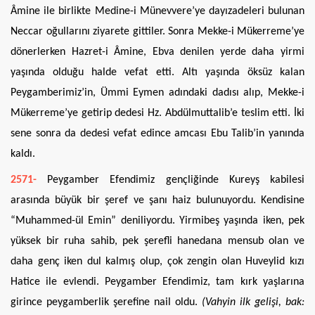
Âmine ile birlikte Medine-i Münevvere’ye dayızadeleri bulunan
Neccar oğullarını ziyarete gittiler. Sonra Mekke-i Mükerreme’ye
dönerlerken Hazret-i Âmine, Ebva denilen yerde daha yirmi
yaşında olduğu halde vefat etti. Altı yaşında öksüz kalan
Peygamberimiz’in, Ümmi Eymen adındaki dadısı alıp, Mekke-i
Mükerreme’ye getirip dedesi Hz. Abdülmuttalib’e teslim etti. İki
sene sonra da dedesi vefat edince amcası Ebu Talib’in yanında
kaldı.
2571-
Peygamber Efendimiz gençliğinde Kureyş kabilesi
arasında büyük bir şeref ve şanı haiz bulunuyordu. Kendisine
“Muhammed-ül Emin” deniliyordu. Yirmibeş yaşında iken, pek
yüksek bir ruha sahib, pek şerefli hanedana mensub olan ve
daha genç iken dul kalmış olup, çok zengin olan Huveylid kızı
Hatice ile evlendi. Peygamber Efendimiz, tam kırk yaşlarına
girince peygamberlik şerefine nail oldu.
(Vahyin ilk gelişi, bak: