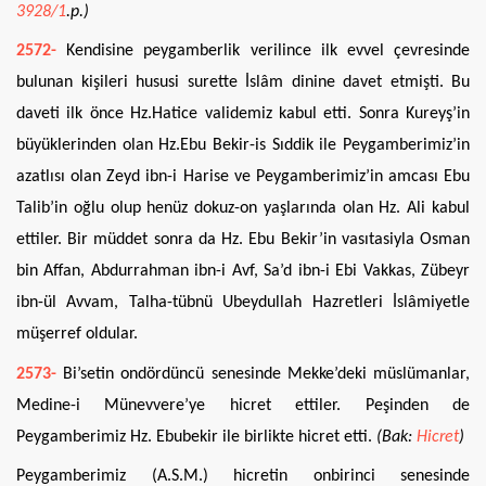
3928/1
.p.)
2572-
Kendisine peygamberlik verilince ilk evvel çevresinde
bulunan kişileri hususi surette İslâm dinine davet etmişti. Bu
daveti ilk önce Hz.Hatice validemiz kabul etti. Sonra Kureyş’in
büyüklerinden olan Hz.Ebu Bekir-is Sıddik ile Peygamberimiz’in
azatlısı olan Zeyd ibn-i Harise ve Peygamberimiz’in amcası Ebu
Talib’in oğlu olup henüz dokuz-on yaşlarında olan Hz. Ali kabul
ettiler. Bir müddet sonra da Hz. Ebu Bekir’in vasıtasiyla Osman
bin Affan, Abdurrahman ibn-i Avf, Sa’d ibn-i Ebi Vakkas, Zübeyr
ibn-ül Avvam, Talha-tübnü Ubeydullah Hazretleri İslâmiyetle
müşerref oldular.
2573-
Bi’setin ondördüncü senesinde Mekke’deki müslümanlar,
Medine-i Münevvere’ye hicret ettiler. Peşinden de
Peygamberimiz Hz. Ebubekir ile birlikte hicret etti.
(Bak:
Hicret
)
Peygamberimiz (A.S.M.) hicretin onbirinci senesinde