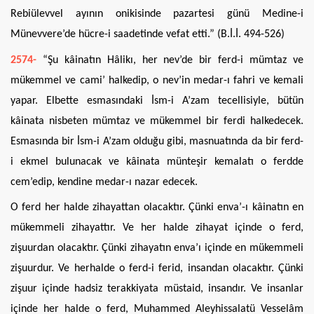
Rebiülevvel ayının onikisinde pazartesi günü Medine-i
Münevvere’de hücre-i saadetinde vefat etti.” (B.İ.İ. 494-526)
2574-
“Şu kâinatın Hâlikı, her nev’de bir ferd-i mümtaz ve
mükemmel ve cami’ halkedip, o nev’in medar-ı fahri ve kemali
yapar. Elbette esmasındaki İsm-i A’zam tecellisiyle, bütün
kâinata nisbeten mümtaz ve mükemmel bir ferdi halkedecek.
Esmasında bir İsm-i A’zam olduğu gibi, masnuatında da bir ferd-
i ekmel bulunacak ve kâinata münteşir kemalatı o ferdde
cem’edip, kendine medar-ı nazar edecek.
O ferd her halde zihayattan olacaktır. Çünki enva’-ı kâinatın en
mükemmeli zihayattır. Ve her halde zihayat içinde o ferd,
zişuurdan olacaktır. Çünki zihayatın enva’ı içinde en mükemmeli
zişuurdur. Ve herhalde o ferd-i ferid, insandan olacaktır. Çünki
zişuur içinde hadsiz terakkiyata müstaid, insandır. Ve insanlar
içinde her halde o ferd, Muhammed Aleyhissalatü Vesselâm