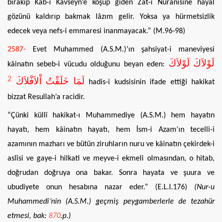
bırakıp Kab-ı Kavseyn’e koşup giden Zat-ı Nuranisine hayal
gözünü kaldırıp bakmak lâzım gelir. Yoksa ya hürmetsizlik
edecek veya nefs-i emmaresi inanmayacak.” (M.96-98)
2587-
Evet Muhammed (A.S.M.)’ın şahsiyat-i maneviyesi
لَوْلاَكَ لَوْلاَكَ
kâinatın sebeb-i vücudu olduğunu beyan eden:
2
لَمَا خَلَقْتُ اْلاَفْلاَكَ
hadis-i kudsisinin ifade ettiği hakikat
bizzat Resullah’a racidir.
“Çünki küllî hakikat-ı Muhammediye (A.S.M.) hem hayatın
hayatı, hem kâinatın hayatı, hem İsm-i Azam’ın tecelli-i
azamının mazharı ve bütün ziruhların nuru ve kâinatın çekirdek-i
aslîsi ve gaye-i hilkati ve meyve-i ekmeli olmasından, o hitab,
doğrudan doğruya ona bakar. Sonra hayata ve şuura ve
ubudiyete onun hesabına nazar eder.” (E.L.I.176)
(Nur-u
Muhammedî’nin (A.S.M.) geçmiş peygamberlerle de tezahür
etmesi, bak:
870
.p.)