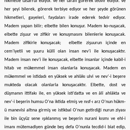
hikmetle tasarruf ediyor. Ve her tarafı görerek tedvir ediyor. Ve
her şeyi bilerek, görerek terbiye ediyor ve her şeyde görünen
hikmetleri, gayeleri, faydaları irade ederek tedvir ediyor.
Madem yapan bilir; elbette bilen konuşur. Madem ko-nuşacak,
elbette zişuur ve zifikir ve konuşmasını bilenlerle konuşacak.
Madem zifikirle konuşacak; elbette zişuurun içinde en
cem’iyetli ve şuuru küllî olan insan nev’i ile konuşacaktır.
Madem insan nev’i ile konuşacak, elbette insanlar içinde kabil-i
hitab ve mükemmel insan olanlarla konuşacak. Madem en
mükemmel ve istidadı en yüksek ve ahlâkı ulvi ve nev’-i beşere
mukteda olacak olanlarla konuşacaktır. Elbette, dost ve
düşmanın ittifakı ile, en yüksek isti’datta ve en âlî ahlâkta ve
nev’-i beşerin humsu O’na iktida etmiş ve nısf-ı arz O’nun hükm-
ü manevîsi altına girmiş ve istikbal O’nun getirdiği nurun ziyası
ile bin üçyüz sene ışıklanmış ve beşerin nurani kısmı ve ehl-i
imanı mütemadiyen günde beş defa O’nunla tecdid-i biat edip,