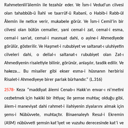
Rahmetenlil’âlemîn ile tezahür eder. Ve İsm-i Vedud’un cilvesi
olan tahabbüb-ü İlahî ve taarrüf-ü Rabanî, o Habib-i Rabb-ül
Âlemîn ile netice verir, mukabele görür. Ve İsm-i Cemil’in bir
cilvesi olan bütün cemaller, yani cemal-i zat, cemal-i esma,
cemal-i san’at, cemal-i masnuat dahi, o ayine-i Ahmediyede
görülür, gösterilir. Ve Haşmet-i rububiyet ve saltanat-ı uluhiyetin
cilveleri dahi, o dellal-ı saltanat-ı rububiyet olan Zat-ı
Ahmediyenin risaletiyle bilinir, görünür, anlaşılır, tasdik edilir. Ve
hakeza... Bu misaller gibi ekser esma-i hüsnanın herbirisi
Risalet-i Ahmediyeye birer parlak bürhandır.” (L.316)
2578-
Keza “maddiyat âlemi Cenab-ı Hakk’ın envar-ı ni’metini
cezbetmek için hakiki bir ihtiyaç ile şemse muhtaç olduğu gibi,
âlem-i maneviyat dahi rahmet-i ilahiyenin ziyalarını almak için
şems-i Nübüvvete, muhtaçtır. Binaenaleyh Resul-i Ekremin
(ASM) nübüvveti şemsin kat’iyet ve vuzuhu derecesinde kat’i ve