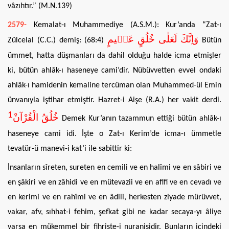
vâzıhtır.” (M.N.139)
2579-
Kemalat-ı Muhammediye (A.S.M.): Kur’anda “Zat-ı
وَاِنَّكَ لَعَلٰى خُلُقٍ عَظ۪يمٍ
Zülcelal (C.C.) demiş: (68:4)
Bütün
ümmet, hatta düşmanları da dahil olduğu halde icma etmişler
ki, bütün ahlâk-ı haseneye cami’dir. Nübüvvetten evvel ondaki
ahlâk-ı hamidenin kemaline tercüman olan Muhammed-ül Emin
ünvanıyla iştihar etmiştir. Hazret-i Aişe (R.A.) her vakit derdi.
1
خُلُقُ الْقُرْآنْ
Demek Kur’anın tazammun ettiği bütün ahlâk-ı
haseneye cami idi. İşte o Zat-ı Kerim’de icma-ı ümmetle
tevatür-ü manevi-i kat’i ile sabittir ki:
İnsanların sîreten, sureten en cemili ve en halîmi ve en sâbiri ve
en şâkiri ve en zâhidi ve en mütevazii ve en afifi ve en cevadı ve
en kerimi ve en rahîmi ve en âdili, herkesten ziyade mürüvvet,
vakar, afv, sıhhat-i fehim, şefkat gibi ne kadar secaya-yı âliye
varsa en mükemmel bir fihriste-i nuranisidir. Bunların içindeki