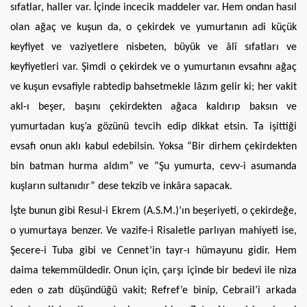
sıfatlar, haller var. İçinde incecik maddeler var. Hem ondan hasıl
olan ağaç ve kuşun da, o çekirdek ve yumurtanın adi küçük
keyfiyet ve vaziyetlere nisbeten, büyük ve âlî sıfatları ve
keyfiyetleri var. Şimdi o çekirdek ve o yumurtanın evsafını ağaç
ve kuşun evsafiyle rabtedip bahsetmekle lâzım gelir ki; her vakit
akl-ı beşer, başını çekirdekten ağaca kaldırıp baksın ve
yumurtadan kuş’a gözünü tevcih edip dikkat etsin. Ta işittiği
evsafı onun aklı kabul edebilsin. Yoksa “Bir dirhem çekirdekten
bin batman hurma aldım” ve “Şu yumurta, cevv-i asumanda
kuşların sultanıdır” dese tekzib ve inkâra sapacak.
İşte bunun gibi Resul-i Ekrem (A.S.M.)’ın beşeriyeti, o çekirdeğe,
o yumurtaya benzer. Ve vazife-i Risaletle parlıyan mahiyeti ise,
Şecere-i Tuba gibi ve Cennet’in tayr-ı hümayunu gidir. Hem
daima tekemmüldedir. Onun için, çarşı içinde bir bedevi ile niza
eden o zatı düşündüğü vakit; Refref’e binip, Cebrail’i arkada