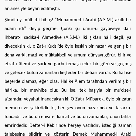
Ahmed ibn-i Hanbel ve Delail-i Beyhakî gibi kitablarda
an’anesiyle beyan edilmiştir.
Şimdi ey mülhid-i bîhuş! “Muhammed-i Arabî (A.S.M.) akıllı bir
adam idi” deyip geçme. Çünki şu umur-u gaybiyeye dair
ihbarat-ı sadıka-i Ahmediye (A.S.M.) iki şıktan hâlî değil; ya
diyeceksin ki, o Zat-ı Kudsi’de öyle keskin bir nazar ve geniş bir
deha varki, mazi ve müktakbeli ve umum dünyayı görür, bilir ve
etraf-ı âlemi ve şark ve garbı temaşa eder bir gözü ve geçmiş
ve gelecek bütün zamanları keşfeder bir dehası vardır. Bu hal ise
beşerde olamaz; eğer olsa, Hâlik-ı Âlem tarafından verilmiş bir
hârika, bir mevhibe olur. Bu ise, tek başıyla bir mu’cize-i
a’zamdır. Veyahut inanacaksın ki: O Zat-ı Mübarek, öyle bir zatın
memuru ve şakirdidir ki, her şey onun nazarında ve tasarru-
fundadır ve bütün envan-i kâinat ve bütün zamanlar, onun taht-ı
emrindedir. Defter-i Kebirinde herşey yazılıdır; istediği zaman
talebesine bildirir ve gösterir. Demek Muhammed-i Arabî