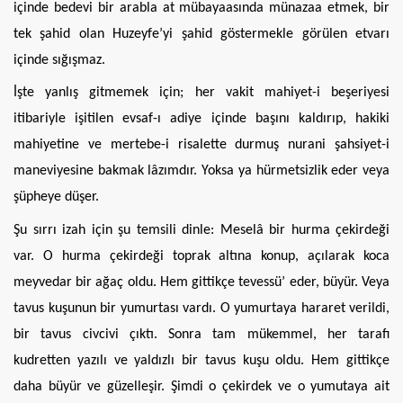
içinde bedevi bir arabla at mübayaasında münazaa etmek, bir
tek şahid olan Huzeyfe’yi şahid göstermekle görülen etvarı
içinde sığışmaz.
İşte yanlış gitmemek için; her vakit mahiyet-i beşeriyesi
itibariyle işitilen evsaf-ı adiye içinde başını kaldırıp, hakiki
mahiyetine ve mertebe-i risalette durmuş nurani şahsiyet-i
maneviyesine bakmak lâzımdır. Yoksa ya hürmetsizlik eder veya
şüpheye düşer.
Şu sırrı izah için şu temsili dinle: Meselâ bir hurma çekirdeği
var. O hurma çekirdeği toprak altına konup, açılarak koca
meyvedar bir ağaç oldu. Hem gittikçe tevessü’ eder, büyür. Veya
tavus kuşunun bir yumurtası vardı. O yumurtaya hararet verildi,
bir tavus civcivi çıktı. Sonra tam mükemmel, her tarafı
kudretten yazılı ve yaldızlı bir tavus kuşu oldu. Hem gittikçe
daha büyür ve güzelleşir. Şimdi o çekirdek ve o yumutaya ait