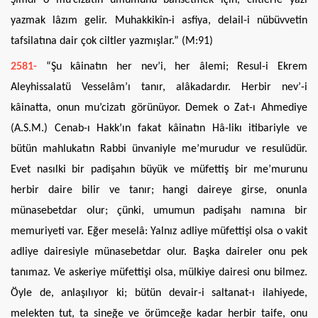
yazmak lâzım gelir. Muhakkikîn-i asfiya, delail-i nübüvvetin
tafsilatına dair çok ciltler yazmışlar.” (M:91)
2581-
“Şu kâinatın her nev’i, her âlemi; Resul-i Ekrem
Aleyhissalatü Vesselâm’ı tanır, alâkadardır. Herbir nev’-i
kâinatta, onun mu’cizatı görünüyor. Demek o Zat-ı Ahmediye
(A.S.M.) Cenab-ı Hakk’ın fakat kâinatın Hâ-likı itibariyle ve
bütün mahlukatın Rabbi ünvaniyle me’murudur ve resulüdür.
Evet nasılki bir padişahın büyük ve müfettiş bir me’murunu
herbir daire bilir ve tanır; hangi daireye girse, onunla
münasebetdar olur; çünki, umumun padişahı namına bir
memuriyeti var. Eğer meselâ: Yalnız adliye müfettişi olsa o vakit
adliye dairesiyle münasebetdar olur. Başka daireler onu pek
tanımaz. Ve askeriye müfettişi olsa, mülkiye dairesi onu bilmez.
Öyle de, anlaşılıyor ki; bütün devair-i saltanat-ı ilahiyede,
melekten tut, ta sineğe ve örümceğe kadar herbir taife, onu