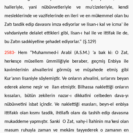
halleriyle, yani nübüvvetleriyle ve mu’cizeleriyle, kendi
mesleklerinde ve vazifelerinde en ileri ve en mükemmel olan bu
Zatı tasdik edip davasını imza ediyorlar ve lisan-ı kal ve icma’ ile
vahdaniyete delalet ettikleri gibi, lisan-ı hal ile ve ittifak ile de,
bu Zatın sadıkiyetine şehadet ediyorlar.” (Ş.129)
2583-
Hem “Muhammed-i Arabî (A.S.M.) ’a bak ki: O Zat,
herkesçe müsellem ümmiliğiyle beraber, geçmiş Enbiya ile
kavimlerinin ahvallerini görmüş ve müşahede etmiş gibi
Kur’anın lisaniyle söylemiştir. Ve onların ahvalini, sırlarını beyan
ederek aleme neşir ve ilan etmiştir. Bilhassa naklettiği onların
kıssaları, bütün zekilerin nazar-ı dikkatini celbeden dava-yı
nübüvvetini isbat içindir. Ve naklettiği esasları, beyn-el enbiya
ittifaklı olan kısmı tasdik, ihtilaflı olanı da tashih edip davasına
mukaddeme yapmıştır. Sanki O Zat, vahy-i İlahînin ma’kesi olan
masum ruhuyla zaman ve mekânı tayyederek o zamanın en