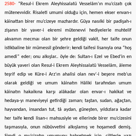
2580-
“Resul-i Ekrem Aleyhissalatü Vesselâm’ın mu’cizatı çok
mütenevvidir. Risaleti umumi olduğu için, hemen ekser envan-ı
kâinattan birer mu’cizeye mazhardır. Güya nasılki bir padişah-ı
zişanın bir yaver-i ekremi mütenevvi hediyelerle muhtelif
akvamın mecmaı olan bir şehre geldiği vakit, her taife onun
istikbaline bir mümessil gönderir; kendi taifesi lisanıyla ona “hoş
amedî” eder; onu alkışlar.. öyle de: Sultan-ı Ezel ve Ebed’in en
büyük yaveri olan Resul-i Ekrem Aleyhissalatü Vesselâm, âleme
teşrif edip ve Küre-i Arz’ın ahalisi olan nev’-i beşere meb’us
olarak geldiği ve umum kâinatın Hâliki tarafından umum
kâinatın hakaikına karşı alâkadar olan envar-ı hakikat ve
hedaya-yı maneviyeyi getirdiği zaman; taştan, sudan, ağaçtan,
hayvandan, insandan tut, tâ aydan, güneşten, yıldızlara kadar
her taife kendi lisan-ı mahsusiyle ve ellerinde birer mu’cizesini
taşımasıyla, onun nübüvvetini alkışlamış ve hoşamedî demiş.
Şimdi o mu’cizatın umumunu bahsetmek için, ciltlerle yazı