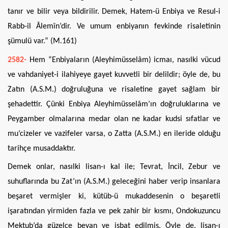
tanır ve bilir veya bildirilir. Demek, Hatem-ü Enbiya ve Resul-i
Rabb-il Âlemîn’dir. Ve umum enbiyanın fevkinde risaletinin
şümulü var.” (M.161)
2582-
Hem “Enbiyaların (Aleyhimüsselâm) icmaı, nasılki vücud
ve vahdaniyet-i ilahiyeye gayet kuvvetli bir delildir; öyle de, bu
Zatın (A.S.M.) doğruluğuna ve risaletine gayet sağlam bir
şehadettir. Çünki Enbiya Aleyhimüsselâm’ın doğruluklarına ve
Peygamber olmalarına medar olan ne kadar kudsi sıfatlar ve
mu’cizeler ve vazifeler varsa, o Zatta (A.S.M.) en ileride olduğu
tarihçe musaddaktır.
Demek onlar, nasılki lisan-ı kal ile; Tevrat, İncil, Zebur ve
suhuflarında bu Zat’ın (A.S.M.) geleceğini haber verip insanlara
beşaret vermişler ki, kütüb-ü mukaddesenin o beşaretli
işaratından yirmiden fazla ve pek zahir bir kısmı, Ondokuzuncu
Mektub’da güzelce beyan ve isbat edilmiş. Öyle de, lisan-ı