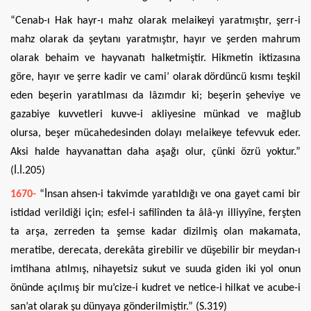
“Cenab-ı Hak hayr-ı mahz olarak melaikeyi yaratmıştır, şerr-i
mahz olarak da şeytanı yaratmıştır, hayır ve şerden mahrum
olarak behaim ve hayvanatı halketmiştir. Hikmetin iktizasına
göre, hayır ve şerre kadir ve cami’ olarak dördüncü kısmı teşkil
eden beşerin yaratılması da lâzımdır ki; beşerin şeheviye ve
gazabiye kuvvetleri kuvve-i akliyesine münkad ve mağlub
olursa, beşer mücahedesinden dolayı melaikeye tefevvuk eder.
Aksi halde hayvanattan daha aşağı olur, çünki özrü yoktur.”
(İ.İ.205)
1670-
“İnsan ahsen-i takvimde yaratıldığı ve ona gayet cami bir
istidad verildiği için; esfel-i safilînden ta âlâ-yı illiyyîne, ferşten
ta arşa, zerreden ta şemse kadar dizilmiş olan makamata,
meratibe, derecata, derekâta girebilir ve düşebilir bir meydan-ı
imtihana atılmış, nihayetsiz sukut ve suuda giden iki yol onun
önünde açılmış bir mu’cize-i kudret ve netice-i hilkat ve acube-i
san’at olarak şu dünyaya gönderilmiştir.” (S.319)