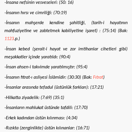
-İnsana nefsinin vesveseleri: (50: 16)
-İnsanın hırsı ve cimriliği: (70:19)
-İnsanın mahşerde kendine şahitliği, (tarih-i hayatının
mahfuziyetine ve zabtetmek kabiliyetine işaret) : (75:14) (Bak:
1123
.p.)
-İnsan kebed (şerait-i hayat ve zor imtihanlar cihetleri gibi)
meşakkatler içinde yaratıldı: (90:4)
-İnsan ahsen-i takvimde yaratılmıştır: (95:4)
-İnsanın fıtrat-ı asliyesi İslâmîdir: (30:30) (Bak:
Fıtrat
)
-İnsanlar arasında tefadul (üstünlük farkları): (17:21)
-Hilkatta ziyadelik: (7:69) (35:1)
-İnsanların mahlukat üstünde tafdili: (17:70)
-Erkek kadından üstün kılınması: (4:34)
-Rızıkta (zenginlikte) üstün kılınanlar: (16:71)