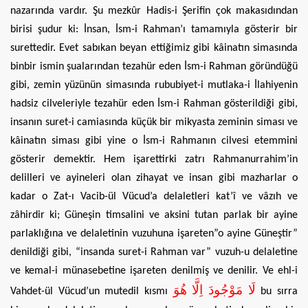
nazarında vardır. Şu mezkûr Hadis-i Şerifin çok makasıdından
birisi şudur ki: İnsan, İsm-i Rahman’ı tamamıyla gösterir bir
surettedir. Evet sabıkan beyan ettiğimiz gibi kâinatın simasında
binbir ismin şualarından tezahür eden İsm-i Rahman göründüğü
gibi, zemin yüzünün simasında rububiyet-i mutlaka-i İlahiyenin
hadsiz cilveleriyle tezahür eden İsm-i Rahman gösterildiği gibi,
insanın suret-i camiasında küçük bir mikyasta zeminin siması ve
kâinatın siması gibi yine o İsm-i Rahmanın cilvesi etemmini
gösterir demektir. Hem işarettirki zatrı Rahmanurrahim’in
delilleri ve ayineleri olan zihayat ve insan gibi mazharlar o
kadar o Zat-ı Vacib-ül Vücud’a delaletleri kat’î ve vâzıh ve
zâhirdir ki; Güneşin timsalini ve aksini tutan parlak bir ayine
parlaklığına ve delaletinin vuzuhuna işareten”o ayine Güneştir”
denildiği gibi, “insanda suret-i Rahman var” vuzuh-u delaletine
ve kemal-i münasebetine işareten denilmiş ve denilir. Ve ehl-i
لَا مَوْجُودَ اِلَّا هُوَ
Vahdet-ül Vücud’un mutedil kısmı
bu sırra