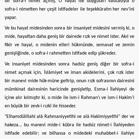
bir sofra-i nimet açmış. O hayat ise duyguları vasıtasıyla o
sofra-i nimetten her çeşit istifadeler ile teşekküratın her nev’ini
yapar.
Ve bu hayat midesinden sonra bir insaniyet midesini vermiş ki, o
mide, hayattan daha geniş bir dairede rızk ve nimet ister. Akıl ve
fikir ve hayal, o midenin elleri hükmünde, semavat ve zemin
genişliğinde, o sofra-i rahmetten istifade edip şükreder.
Ve insaniyet midesinden sonra hadsiz geniş diğer bir sofra-i
nimet açmak için, İslâmiyet ve iman akidelerini, çok rızk ister
bir manevi mide hük-müne getirip, onun rızk sofrasının dairesini
mümkinat dairesinin haricinde genişletip, Esma-i İlahiyeyi de
içine alır kılmıştır ki, o mide ile ism-i Rahman’ı ve ism-i Hakîm’i
en büyük bir zevk-i rızkî ile hisseder.
"Elhamdülillahi alâ Rahmaniyyetihi ve alâ Hakîmiyyetihi" der ve
hakeza... bu manevi mide-i kübra ile hadsiz nimet-i İlahiyeden
istifade edebilir; ve bilhassa o midedeki muhabbet-i ilahiye