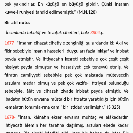
pek yakındırlar. En küçüğü en büyüğü gibidir. Çünki insanın
kuvve-i ruhiyesi tahdid edilmemiştir.” (M.N.128)
Bir atıf notu:
-İnsanlarda tehalüf ve tevafuk cihetleri, bak:
3804
.p.
1677-
“İnsanın cihazat cihetiyle zenginliği şu sırdandır ki: Akıl ve
fikir sebebiyle insanın hasseleri, duyguları fazla inkişaf ve inbisat
peyda etmiştir. Ve ihtiyacatın kesreti sebebiyle çok çeşit çeşit
hissiyat peyda olmuştur ve hassasiyeti çok tenevvü etmiş. Ve
fıtratın camiiyyeti sebebiyle pek çok makasıda müteveccih
arzulara medar olmuş ve pek çok vazife-i fıtriyesi bulunduğu
sebebiyle, âlât ve cihazatı ziyade inbisat peyda etmiştir. Ve
ibadatın bütün envaına müstaid bir fıtratta yaratıldığı için bütün
kemalatın tohumla-rına cami’ bir istidad verilmiştir.” (S.325)
1678-
“İnsan, kâinatın ekser envaına muhtaç ve alâkadardır.
İhtiyacatı âlemin her tarafına dağılmış; arzuları ebede kadar