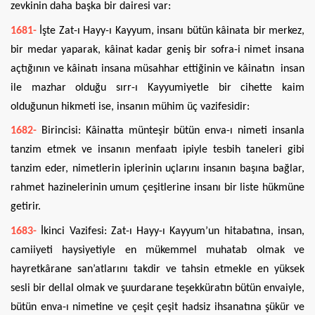
zevkinin daha başka bir dairesi var:
1681-
İşte Zat-ı Hayy-ı Kayyum, insanı bütün kâinata bir merkez,
bir medar yaparak, kâinat kadar geniş bir sofra-i nimet insana
açtığının ve kâinatı insana müsahhar ettiğinin ve kâinatın insan
ile mazhar olduğu sırr-ı Kayyumiyetle bir cihette kaim
olduğunun hikmeti ise, insanın mühim üç vazifesidir:
1682-
Birincisi: Kâinatta münteşir bütün enva-ı nimeti insanla
tanzim etmek ve insanın menfaatı ipiyle tesbih taneleri gibi
tanzim eder, nimetlerin iplerinin uçlarını insanın başına bağlar,
rahmet hazinelerinin umum çeşitlerine insanı bir liste hükmüne
getirir.
1683-
İkinci Vazifesi: Zat-ı Hayy-ı Kayyum’un hitabatına, insan,
camiiyeti haysiyetiyle en mükemmel muhatab olmak ve
hayretkârane san’atlarını takdir ve tahsin etmekle en yüksek
sesli bir dellal olmak ve şuurdarane teşekküratın bütün envaiyle,
bütün enva-ı nimetine ve çeşit çeşit hadsiz ihsanatına şükür ve