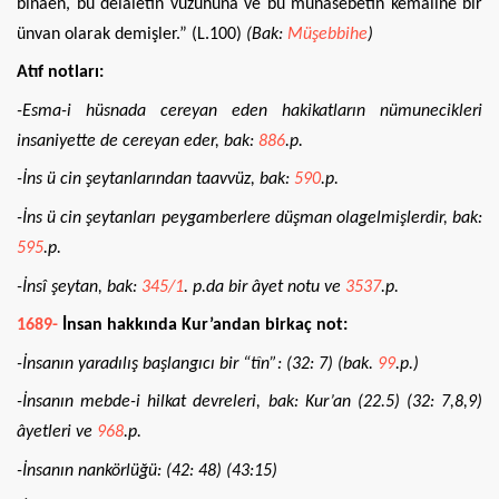
binaen, bu delaletin vuzuhuna ve bu münasebetin kemaline bir
ünvan olarak demişler.” (L.100)
(Bak:
Müşebbihe
)
Atıf notları:
-Esma-i hüsnada cereyan eden hakikatların nümunecikleri
insaniyette de cereyan eder, bak:
886
.p.
-İns ü cin şeytanlarından taavvüz, bak:
590
.p.
-İns ü cin şeytanları peygamberlere düşman olagelmişlerdir, bak:
595
.p.
-İnsî şeytan, bak:
345/1
. p.da bir âyet notu ve
3537
.p.
1689-
İnsan hakkında Kur’andan birkaç not:
-İnsanın yaradılış başlangıcı bir “tîn”: (32: 7) (bak.
99
.p.)
-İnsanın mebde-i hilkat devreleri, bak: Kur’an (22.5) (32: 7,8,9)
âyetleri ve
968
.p.
-İnsanın nankörlüğü: (42: 48) (43:15)