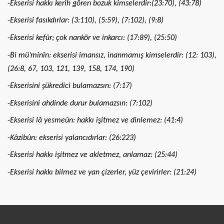
-Ekserisi hakkı kerih gören bozuk kimselerdir:(23:70), (43:78)
-Ekserisi fasıkdırlar: (3:110), (5:59), (7:102), (9:8)
-Ekserisi kefûr; çok nankör ve inkarcı: (17:89), (25:50)
-Bi mü’minîn: ekserisi imansız, inanmamış kimselerdir: (12: 103),
(26:8, 67, 103, 121, 139, 158, 174, 190)
-Ekserisini şükredici bulamazsın: (7:17)
-Ekserisini ahdinde durur bulamazsın: (7:102)
-Ekserisi lâ yesmeûn: hakkı işitmez ve dinlemez: (41:4)
-Kâzibûn: ekserisi yalancıdırlar: (26:223)
-Ekserisi hakkı işitmez ve akletmez, anlamaz: (25:44)
-Ekserisi hakkı bilmez ve yan çizerler, yüz çevirirler: (21:24)