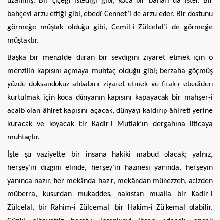
uzanmış. Bir çiçeği istediği gibi, koca bir baharı da ister. Bir
bahçeyi arzu ettiği gibi, ebedî Cennet’i de arzu eder. Bir dostunu
görmeğe müştak olduğu gibi, Cemil-i Zülcelal’i de görmeğe
müştaktır.
Başka bir menzilde duran bir sevdiğini ziyaret etmek için o
menzilin kapısını açmaya muhtaç olduğu gibi; berzaha göçmüş
yüzde doksandokuz ahbabını ziyaret etmek ve firak-ı ebedîden
kurtulmak için koca dünyanın kapısını kapayacak bir mahşer-i
acaib olan âhiret kapısını açacak, dünyayı kaldırıp âhireti yerine
kuracak ve koyacak bir Kadir-i Mutlak’ın dergahına ilticaya
muhtaçtır.
İşte şu vaziyette bir insana hakiki mabud olacak; yalnız,
herşey’in dizgini elinde, herşey’in hazinesi yanında, herşeyin
yanında nazır, her mekânda hazır, mekândan münezzeh, acizden
müberra, kusurdan mukaddes, nakıstan mualla bir Kadir-i
Zülcelal, bir Rahim-i Zülcemal, bir Hakîm-i Zülkemal olabilir.