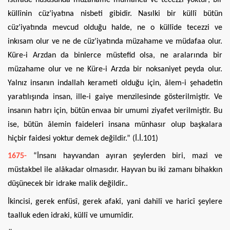
küllînin cüz’iyatına nisbeti gibidir. Nasılki bir küllî bütün
cüz’iyatında mevcud olduğu halde, ne o küllîde tecezzi ve
inkısam olur ve ne de cüz’iyatında müzahame ve müdafaa olur.
Küre-i Arzdan da binlerce müstefid olsa, ne aralarında bir
müzahame olur ve ne Küre-i Arzda bir noksaniyet peyda olur.
Yalnız insanın indallah kerameti olduğu için, âlem-i şehadetin
yaratılışında insan, ille-i gaiye menzilesinde gösterilmiştir. Ve
insanın hatırı için, bütün envaa bir umumi ziyafet verilmiştir. Bu
ise, bütün âlemin faideleri insana münhasır olup başkalara
hiçbir faidesi yoktur demek değildir.” (İ.İ.101)
1675-
“İnsanı hayvandan ayıran şeylerden biri, mazi ve
müstakbel ile alâkadar olmasıdır. Hayvan bu iki zamanı bihakkın
düşünecek bir idrake malik değildir..
İkincisi, gerek enfüsî, gerek afakî, yani dahilî ve haricî şeylere
taalluk eden idraki, küllî ve umumîdir.