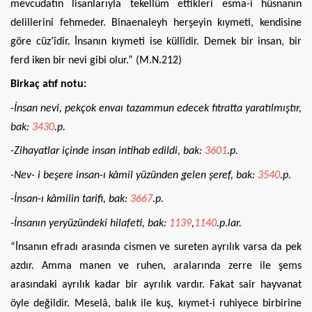
mevcudatın lisanlarıyla tekellüm ettikleri esma-i hüsnanın
delillerini fehmeder. Binaenaleyh herşeyin kıymeti, kendisine
göre cüz’îdir. İnsanın kıymeti ise küllîdir. Demek bir insan, bir
ferd iken bir nevi gibi olur.” (M.N.212)
Birkaç atıf notu:
-İnsan nevi, pekçok envaı tazammun edecek fıtratta yaratılmıştır,
bak:
3430
.p.
-Zihayatlar içinde insan intihab edildi, bak:
3601
.p.
-Nev- i beşere insan-ı kâmil yüzünden gelen şeref, bak:
3540
.p.
-İnsan-ı kâmilin tarifi, bak:
3667
.p.
-İnsanın yeryüzündeki hilafeti, bak:
1139
,
1140
.p.lar.
“İnsanın efradı arasında cismen ve sureten ayrılık varsa da pek
azdır. Amma manen ve ruhen, aralarında zerre ile şems
arasındaki ayrılık kadar bir ayrılık vardır. Fakat sair hayvanat
öyle değildir. Meselâ, balık ile kuş, kıymet-i ruhiyece birbirine