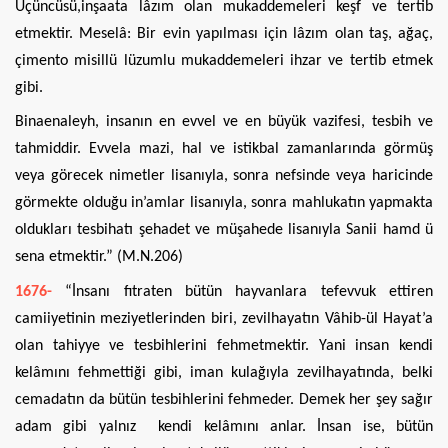
Üçüncüsü,inşaata lâzım olan mukaddemeleri keşf ve tertib
etmektir. Meselâ: Bir evin yapılması için lâzım olan taş, ağaç,
çimento misillü lüzumlu mukaddemeleri ihzar ve tertib etmek
gibi.
Binaenaleyh, insanın en evvel ve en büyük vazifesi, tesbih ve
tahmiddir. Evvela mazi, hal ve istikbal zamanlarında görmüş
veya görecek nimetler lisanıyla, sonra nefsinde veya haricinde
görmekte olduğu in’amlar lisanıyla, sonra mahlukatın yapmakta
oldukları tesbihatı şehadet ve müşahede lisanıyla Sanii hamd ü
sena etmektir.” (M.N.206)
1676-
“İnsanı fıtraten bütün hayvanlara tefevvuk ettiren
camiiyetinin meziyetlerinden biri, zevilhayatın Vâhib-ül Hayat’a
olan tahiyye ve tesbihlerini fehmetmektir. Yani insan kendi
kelâmını fehmettiği gibi, iman kulağıyla zevilhayatında, belki
cemadatın da bütün tesbihlerini fehmeder. Demek her şey sağır
adam gibi yalnız kendi kelâmını anlar. İnsan ise, bütün