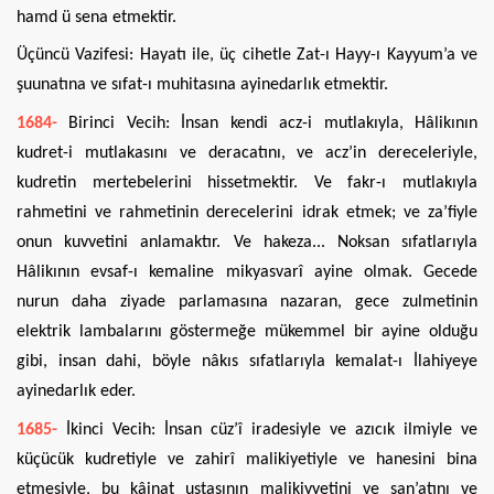
hamd ü sena etmektir.
Üçüncü Vazifesi: Hayatı ile, üç cihetle Zat-ı Hayy-ı Kayyum’a ve
şuunatına ve sıfat-ı muhitasına ayinedarlık etmektir.
1684-
Birinci Vecih: İnsan kendi acz-i mutlakıyla, Hâlikının
kudret-i mutlakasını ve deracatını, ve acz’in dereceleriyle,
kudretin mertebelerini hissetmektir. Ve fakr-ı mutlakıyla
rahmetini ve rahmetinin derecelerini idrak etmek; ve za’fiyle
onun kuvvetini anlamaktır. Ve hakeza... Noksan sıfatlarıyla
Hâlikının evsaf-ı kemaline mikyasvarî ayine olmak. Gecede
nurun daha ziyade parlamasına nazaran, gece zulmetinin
elektrik lambalarını göstermeğe mükemmel bir ayine olduğu
gibi, insan dahi, böyle nâkıs sıfatlarıyla kemalat-ı İlahiyeye
ayinedarlık eder.
1685-
İkinci Vecih: İnsan cüz’î iradesiyle ve azıcık ilmiyle ve
küçücük kudretiyle ve zahirî malikiyetiyle ve hanesini bina
etmesiyle, bu kâinat ustasının malikiyyetini ve san’atını ve