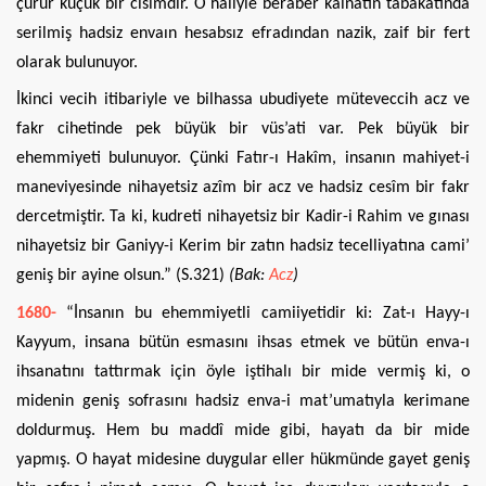
çürür küçük bir cisimdir. O haliyle beraber kâinatın tabakatında
serilmiş hadsiz envaın hesabsız efradından nazik, zaif bir fert
olarak bulunuyor.
İkinci vecih itibariyle ve bilhassa ubudiyete müteveccih acz ve
fakr cihetinde pek büyük bir vüs’ati var. Pek büyük bir
ehemmiyeti bulunuyor. Çünki Fatır-ı Hakîm, insanın mahiyet-i
maneviyesinde nihayetsiz azîm bir acz ve hadsiz cesîm bir fakr
dercetmiştir. Ta ki, kudreti nihayetsiz bir Kadir-i Rahim ve gınası
nihayetsiz bir Ganiyy-i Kerim bir zatın hadsiz tecelliyatına cami’
geniş bir ayine olsun.” (S.321)
(Bak:
Acz
)
1680-
“İnsanın bu ehemmiyetli camiiyetidir ki: Zat-ı Hayy-ı
Kayyum, insana bütün esmasını ihsas etmek ve bütün enva-ı
ihsanatını tattırmak için öyle iştihalı bir mide vermiş ki, o
midenin geniş sofrasını hadsiz enva-i mat’umatıyla kerimane
doldurmuş. Hem bu maddî mide gibi, hayatı da bir mide
yapmış. O hayat midesine duygular eller hükmünde gayet geniş