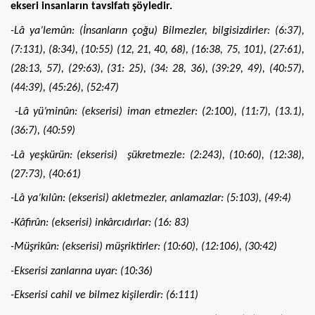
ekseri insanların tavsifatı şöyledir.
-Lâ ya’lemûn: (İnsanların çoğu) Bilmezler, bilgisizdirler: (6:37),
(7:131), (8:34), (10:55) (12, 21, 40, 68), (16:38, 75, 101), (27:61),
(28:13, 57), (29:63), (31: 25), (34: 28, 36), (39:29, 49), (40:57),
(44:39), (45:26), (52:47)
-Lâ yü’minûn: (ekserisi) iman etmezler: (2:100), (11:7), (13.1),
(36:7), (40:59)
-Lâ yeşkürün: (ekserisi) şükretmezle: (2:243), (10:60), (12:38),
(27:73), (40:61)
-Lâ ya’kılûn: (ekserisi) akletmezler, anlamazlar: (5:103), (49:4)
-Kâfirûn: (ekserisi) inkârcıdırlar: (16: 83)
-Müşrikûn: (ekserisi) müşriktirler: (10:60), (12:106), (30:42)
-Ekserisi zanlarına uyar: (10:36)
-Ekserisi cahil ve bilmez kişilerdir: (6:111)