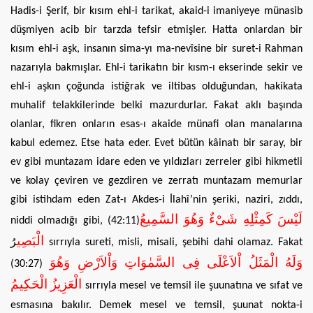
Hadis-i Şerif, bir kısım ehl-i tarikat, akaid-i imaniyeye münasib
düşmiyen acib bir tarzda tefsir etmişler. Hatta onlardan bir
kısım ehl-i aşk, insanın sima-yı ma-nevîsine bir suret-i Rahman
nazarıyla bakmışlar. Ehl-i tarikatın bir kısm-ı ekserinde sekir ve
ehl-i aşkın çoğunda istiğrak ve iltibas olduğundan, hakikata
muhalif telakkilerinde belki mazurdurlar. Fakat aklı başında
olanlar, fikren onların esas-ı akaide münafi olan manalarına
kabul edemez. Etse hata eder. Evet bütün kâinatı bir saray, bir
ev gibi muntazam idare eden ve yıldızları zerreler gibi hikmetli
ve kolay çeviren ve gezdiren ve zerratı muntazam memurlar
gibi istihdam eden Zat-ı Akdes-i İlahî’nin şeriki, naziri, zıddı,
لَيْسَ كَمِثْلِهِ شَىْءٌ وَهُوَ السَّمِيعُ
niddi olmadığı gibi, (42:11)
الْبَصِي
رُ
sırrıyla sureti, misli, misali, şebihi dahi olamaz. Fakat
وَلَهُ الْمَثَلُ اْلاَعْلَى فِى السَّمٰوَاتِ وَاْلاَرْضِ وَهُوَ
(30:27)
الْعَزِيزُ الْحَكِيمُ
sırrıyla mesel ve temsil ile şuunatına ve sıfat ve
esmasına bakılır. Demek mesel ve temsil, şuunat nokta-i