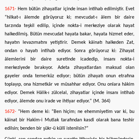
1671-
Hem bütün zihayatlar içinde insan intihab edilmiştir. Evet
“hilkat-ı âlemde görüyoruz ki; mevcudat-ı âlem bir daire
tarzında teşkil edilip, içinde nokta-i merkeziye olarak hayat
halkedilmiş. Bütün mevcudat hayata bakar, hayata hizmet eder,
hayatın levazımatını yetiştirir. Demek kâinatı halkeden Zat,
ondan o hayatı intihab ediyor. Sonra görüyoruz ki: Zihayat
âlemlerini bir daire suretinde icadedip, insanı nokta-i
merkeziyede bırakıyor. Adeta zihayatlardan maksud olan
gayeler onda temerküz ediyor; bütün zihayatı onun etrafına
toplayıp, ona hizmetkâr ve müsahhar ediyor. Onu onlara hâkim
ediyor. Demek Hâlik-ı zülcelal, zihayatlar içinde insanı intihab
ediyor, âlemde onu irade ve ihtiyar ediyor.” (M. 364)
1672-
“Hem deme ki: “Ben hiçim; ne ehemmiyetim var ki, bu
kâinat bir Hakîm-i Mutlak tarafından kasdî olarak bana teshir
edilsin; benden bir şükr-ü küllî istenilsin?”