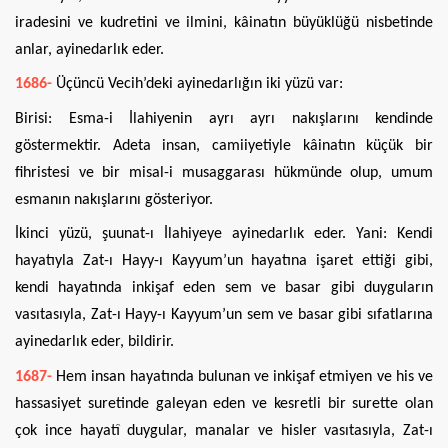
iradesini ve kudretini ve ilmini, kâinatın büyüklüğü nisbetinde
anlar, ayinedarlık eder.
1686-
Üçüncü Vecih’deki ayinedarlığın iki yüzü var:
Birisi: Esma-i İlahiyenin ayrı ayrı nakışlarını kendinde
göstermektir. Adeta insan, camiiyetiyle kâinatın küçük bir
fihristesi ve bir misal-i musaggarası hükmünde olup, umum
esmanın nakışlarını gösteriyor.
İkinci yüzü, şuunat-ı İlahiyeye ayinedarlık eder. Yani: Kendi
hayatıyla Zat-ı Hayy-ı Kayyum’un hayatına işaret ettiği gibi,
kendi hayatında inkişaf eden sem ve basar gibi duyguların
vasıtasıyla, Zat-ı Hayy-ı Kayyum’un sem ve basar gibi sıfatlarına
ayinedarlık eder, bildirir.
1687-
Hem insan hayatında bulunan ve inkişaf etmiyen ve his ve
hassasiyet suretinde galeyan eden ve kesretli bir surette olan
çok ince hayatî duygular, manalar ve hisler vasıtasıyla, Zat-ı