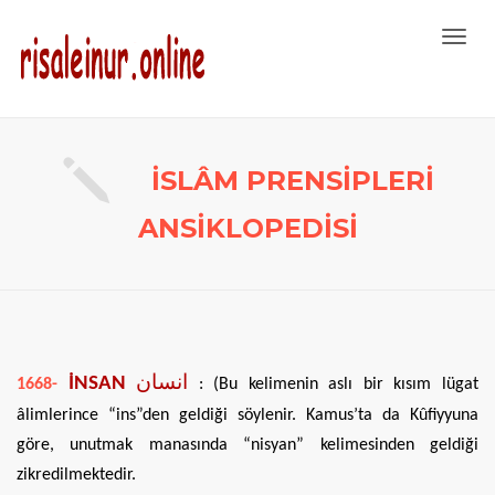
Toggl
navig
İSLÂM PRENSİPLERİ
ANSİKLOPEDİSİ
İNSAN
انسان
1668-
: (Bu kelimenin aslı bir kısım lügat
âlimlerince “ins”den geldiği söylenir. Kamus’ta da Kûfiyyuna
göre, unutmak manasında “nisyan” kelimesinden geldiği
zikredilmektedir.