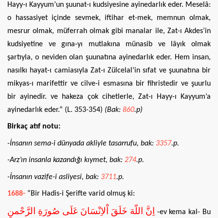
Hayy-ı Kayyum’un şuunat-ı kudsiyesine ayinedarlık eder. Meselâ:
o hassasiyet içinde sevmek, iftihar et-mek, memnun olmak,
mesrur olmak, müferrah olmak gibi manalar ile, Zat-ı Akdes’in
kudsiyetine ve gına-yı mutlakına münasib ve lâyık olmak
şartıyla, o neviden olan şuunatına ayinedarlık eder. Hem insan,
nasılkı hayat-ı camiasıyla Zat-ı Zülcelal’in sıfat ve şuunatına bir
mikyas-ı marifettir ve cilve-i esmasına bir fihristedir ve şuurlu
bir ayinedir. ve hakeza çok cihetlerle, Zat-ı Hayy-ı Kayyum’a
ayinedarlık eder.” (L. 353-354)
(Bak:
860
.p)
Birkaç atıf notu:
-İnsanın sema-i dünyada akliyle tasarrufu, bak:
3357
.p.
-Arz’ın insanla kazandığı kıymet, bak:
274
.p.
-İnsanın vazife-i asliyesi, bak:
3711
.p.
1688-
“Bir Hadis-i Şerifte varid olmuş ki:
اِنَّ اللّهَ خَلَقَ اْلاِنْسَانَ عَلَى صُورَةِ الرَّحْمنِ
-ev kema kal- Bu