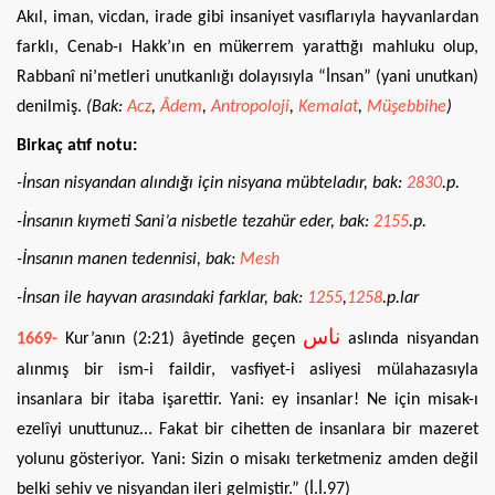
Akıl, iman, vicdan, irade gibi insaniyet vasıflarıyla hayvanlardan
farklı, Cenab-ı Hakk’ın en mükerrem yarattığı mahluku olup,
Rabbanî ni’metleri unutkanlığı dolayısıyla “İnsan” (yani unutkan)
denilmiş.
(Bak:
Acz
,
Âdem
,
Antropoloji
,
Kemalat
,
Müşebbihe
)
Birkaç atıf notu:
-İnsan nisyandan alındığı için nisyana mübteladır, bak:
2830
.p.
-İnsanın kıymeti Sani’a nisbetle tezahür eder, bak:
2155
.p.
-İnsanın manen tedennisi, bak:
Mesh
-İnsan ile hayvan arasındaki farklar, bak:
1255
,
1258
.p.lar
ناس
1669-
Kur’anın (2:21) âyetinde geçen
aslında nisyandan
alınmış bir ism-i faildir, vasfiyet-i asliyesi mülahazasıyla
insanlara bir itaba işarettir. Yani: ey insanlar! Ne için misak-ı
ezelîyi unuttunuz... Fakat bir cihetten de insanlara bir mazeret
yolunu gösteriyor. Yani: Sizin o misakı terketmeniz amden değil
belki sehiv ve nisyandan ileri gelmiştir.” (İ.İ.97)