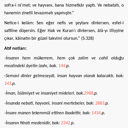
sofra-i ni’met; ve hayvanı, bana hizmetkâr yaptı. Ve nebatatı, o
hanemin zinetli levazımatı yapmıştır.”
Netice-i kelâm: Sen eğer nefis ve şeytanı dinlersen, esfel-i
safilîne düşersin. Eğer Hak ve Kuran’ı dinlersen, âlâ-yı illiyyîne
çıkar, kâinatın bir güzel takvimi olursun.” (S.328)
Atıf notları:
-İnsanın hem mükerrem, hem çok zalim ve cahil olduğu
mealindeki âyetin izahı, bak.
144
.p.
-Semavî dinler gelmeseydi, insan hayvan olarak kalacaktı, bak:
143
.p.
-İman, İslâmiyet ve insaniyet mideleri, bak.
2988
.p.
-İnsanda nebatî, hayvanî, insanî mertebeler, bak:
2883
.p.
-İnsanı manen tekemmül ettiren ibadettir, bak:
1434
.p.
-İnsanın fıtratı medenidir, bak:
2342
.p.