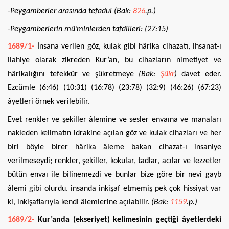
-Peygamberler arasında tefadul (Bak:
826
.p.)
-Peygamberlerin mü’minlerden tafdilleri: (27:15)
1689/1-
İnsana verilen göz, kulak gibi hârika cihazatı, ihsanat-ı
ilahiye olarak zikreden Kur’an, bu cihazların nimetiyet ve
hârikalığını tefekkür ve şükretmeye
(Bak:
Şükr
)
davet eder.
Ezcümle (6:46) (10:31) (16:78) (23:78) (32:9) (46:26) (67:23)
âyetleri örnek verilebilir.
Evet renkler ve şekiller âlemine ve sesler envaına ve manaları
nakleden kelimatın idrakine açılan göz ve kulak cihazları ve her
biri böyle birer hârika âleme bakan cihazat-ı insaniye
verilmeseydi; renkler, şekiller, kokular, tadlar, acılar ve lezzetler
bütün envaı ile bilinemezdi ve bunlar bize göre bir nevi gayb
âlemi gibi olurdu. insanda inkişaf etmemiş pek çok hissiyat var
ki, inkişaflarıyla kendi âlemlerine açılabilir.
(Bak:
1159
.p.)
1689/2-
Kur’anda (ekseriyet) kelimesinin geçtiği âyetlerdeki