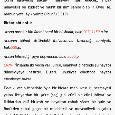
Çünki nihayetsiz hacat-ı insaniyeyi ihsan edecek, ancak
nihayetsiz bir kudret ve muhit bir ilim sahibi olabilir. Öyle ise,
mabudiyete lâyık yalnız O’dur.” (S.319)
Birkaç atıf notu:
-İnsan onsekiz bin âlemi cami bir nüshadır, bak:
207
,
1159
.p.lar
-İnsanın kâinat üstündeki ihtiyacatıyla kazandığı camiyeti,
bak:
538
.p.
-İnsan bilmediği şeye düşmandır, bak:
2550
.p.
1679-
“İnsanda iki vecih var: Birisi, enaniyet cihetinde şu hayat-ı
dünyeviyeye nazırdır. Diğeri, ubudiyet cihetinde hayat-ı
ebediyeye bakar.
Evvelki vecih itibariyle öyle bir biçare mahluktur ki; sermayesi
yalnız ihtiyardan bir şa’re (saç) gibi cüz’î bir cüz-i ihtiyarî ve
iktidardan zaif birkesb ve hayattan çabuk söner bir şule ve
ömürden çabuk geçer bir müddetçik ve mevcudiyetten çabuk