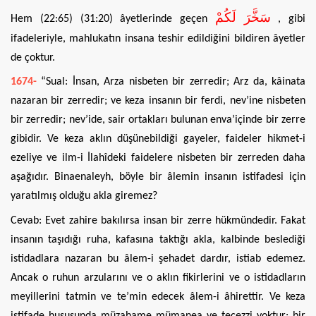
سَخَّرَ لَكُمْ
Hem (22:65) (31:20) âyetlerinde geçen
, gibi
ifadeleriyle, mahlukatın insana teshir edildiğini bildiren âyetler
de çoktur.
1674-
“Sual: İnsan, Arza nisbeten bir zerredir; Arz da, kâinata
nazaran bir zerredir; ve keza insanın bir ferdi, nev’ine nisbeten
bir zerredir; nev’ide, sair ortakları bulunan enva’içinde bir zerre
gibidir. Ve keza aklın düşünebildiği gayeler, faideler hikmet-i
ezeliye ve ilm-i İlahîdeki faidelere nisbeten bir zerreden daha
aşağıdır. Binaenaleyh, böyle bir âlemin insanın istifadesi için
yaratılmış olduğu akla giremez?
Cevab: Evet zahire bakılırsa insan bir zerre hükmündedir. Fakat
insanın taşıdığı ruha, kafasına taktığı akla, kalbinde beslediği
istidadlara nazaran bu âlem-i şehadet dardır, istiab edemez.
Ancak o ruhun arzularını ve o aklın fikirlerini ve o istidadların
meyillerini tatmin ve te’min edecek âlem-i âhirettir. Ve keza
istifade hususunda müzahame mümanea ve tecezzi yoktur; bir